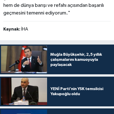
hem de dünya barışı ve refahı açısından başarılı
geçmesini temenni ediyorum."
Kaynak:
İHA
Muğla Büyükşehir, 2,5 yıllık
çalışmalarını kamuoyuyla
paylaşacak
YENİ Parti’nin YSK temsilcisi
Yakupoğlu oldu