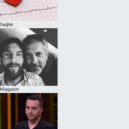
Spor
Sağlık
Burç Yorumları
Çocuk
Eğitim
Hava Durumu
Kadın
Magazin
Kim kimdir?
Kültür Sanat
Sağlık