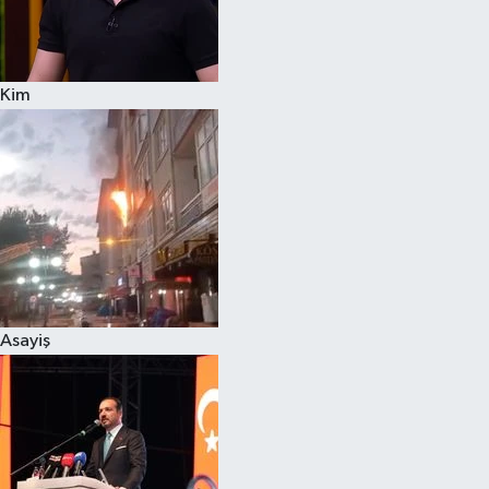
Siyaset
Kim
Teknoloji
Televizyon
Yaşam-Çevre
Asayiş