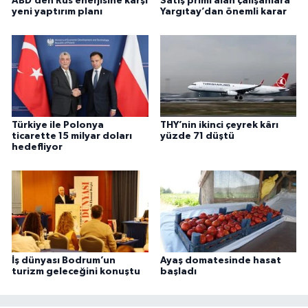
ABD’den Rus enerjisine karşı
Satış primi alan çalışanlara
yeni yaptırım planı
Yargıtay’dan önemli karar
Türkiye ile Polonya
THY’nin ikinci çeyrek kârı
ticarette 15 milyar doları
yüzde 71 düştü
hedefliyor
İş dünyası Bodrum’un
Ayaş domatesinde hasat
turizm geleceğini konuştu
başladı