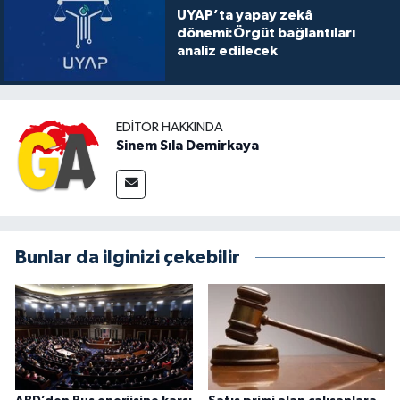
UYAP’ta yapay zekâ
dönemi:Örgüt bağlantıları
analiz edilecek
EDITÖR HAKKINDA
Sinem Sıla Demirkaya
Bunlar da ilginizi çekebilir