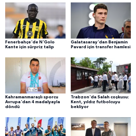
Fenerbahçe'de N'Golo
Galatasaray'dan Benjamin
Kante için sürpriz talip
Pavard için transfer hamlesi
Kahramanmaraşlı sporcu
Trabzon'da Salah coşkusu:
Avrupa'dan 4 madalyayla
Kent, yıldız futbolcuyu
döndü
bekliyor