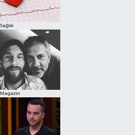
Spor
Sağlık
Burç Yorumları
Çocuk
Eğitim
Hava Durumu
Kadın
Magazin
Kim kimdir?
Kültür Sanat
Sağlık