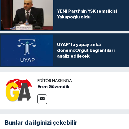
YENİ Parti’nin YSK temsilcisi
Yakupoğlu oldu
UYAP’ta yapay zekâ
dönemi:Örgüt bağlantıları
analiz edilecek
EDITÖR HAKKINDA
Eren Güvendik
Bunlar da ilginizi çekebilir