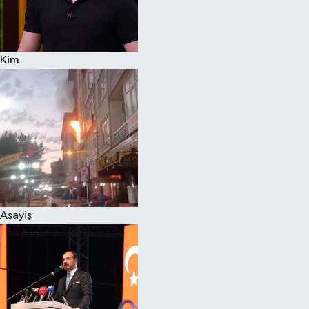
Siyaset
Kim
Teknoloji
Televizyon
Yaşam-Çevre
Asayiş