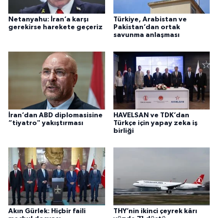
Netanyahu: İran’a karşı
Türkiye, Arabistan ve
gerekirse harekete geçeriz
Pakistan’dan ortak
savunma anlaşması
İran’dan ABD diplomasisine
HAVELSAN ve TDK’dan
“tiyatro" yakıştırması
Türkçe için yapay zeka iş
birliği
Akın Gürlek: Hiçbir faili
THY’nin ikinci çeyrek kârı