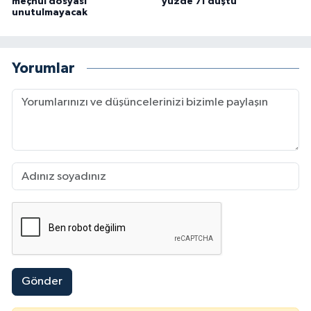
meçhul dosyası
yüzde 71 düştü
unutulmayacak
Yorumlar
Gönder