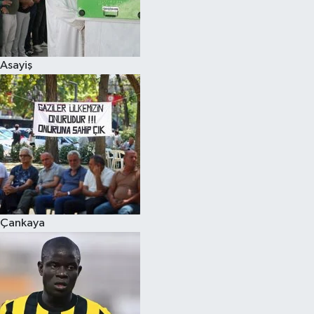
Asayiş
Çankaya