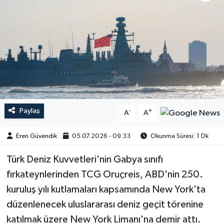
Paylaş
-
+
A
A
Eren Güvendik
05.07.2026 - 09:33
Okunma Süresi: 1 Dk
Türk Deniz Kuvvetleri'nin Gabya sınıfı
fırkateynlerinden TCG Oruçreis, ABD'nin 250.
kuruluş yılı kutlamaları kapsamında New York'ta
düzenlenecek uluslararası deniz geçit törenine
katılmak üzere New York Limanı'na demir attı.