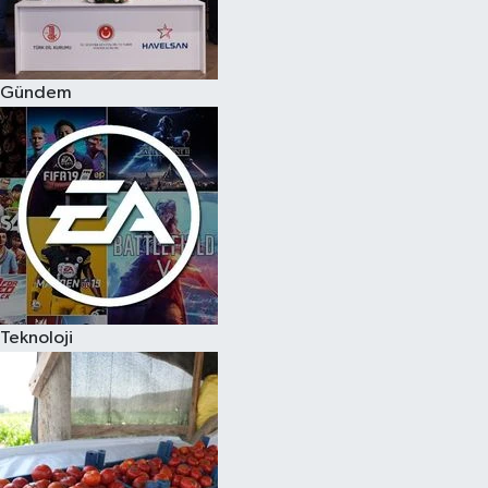
Spor
Gündem
Burç Yorumları
Çocuk
Eğitim
Hava Durumu
Kadın
Teknoloji
Kim kimdir?
Kültür Sanat
Sağlık