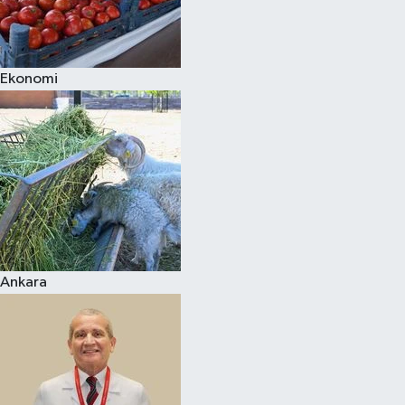
Siyaset
Ekonomi
Teknoloji
Televizyon
Yaşam-Çevre
Ankara