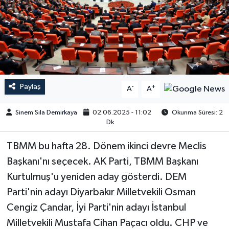
Paylaş
-
+
A
A
Sinem Sıla Demirkaya
02.06.2025 - 11:02
Okunma Süresi: 2
Dk
TBMM bu hafta 28. Dönem ikinci devre Meclis
Başkanı'nı seçecek. AK Parti, TBMM Başkanı
Kurtulmuş'u yeniden aday gösterdi. DEM
Parti'nin adayı Diyarbakır Milletvekili Osman
Cengiz Çandar, İyi Parti'nin adayı İstanbul
Milletvekili Mustafa Cihan Paçacı oldu. CHP ve