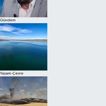
Spor
Gündem
Burç Yorumları
Çocuk
Eğitim
Hava Durumu
Kadın
Yaşam-Çevre
Kim kimdir?
Kültür Sanat
Sağlık