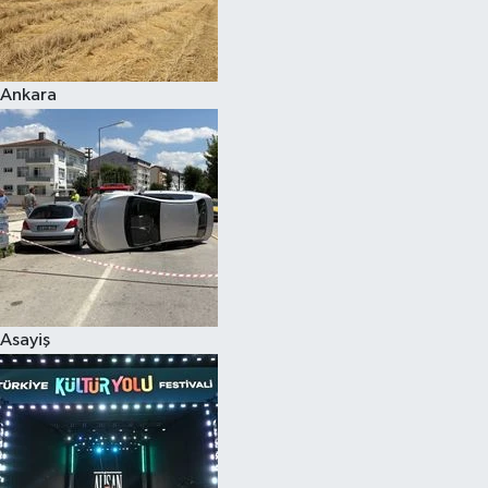
Siyaset
Ankara
Teknoloji
Televizyon
Yaşam-Çevre
Asayiş