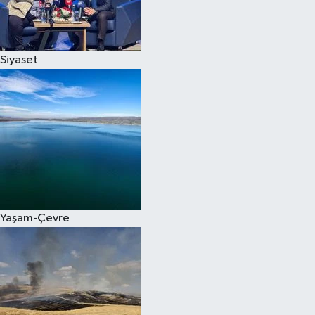
Spor
Siyaset
Burç Yorumları
Çocuk
Eğitim
Hava Durumu
Kadın
Yaşam-Çevre
Kim kimdir?
Kültür Sanat
Sağlık