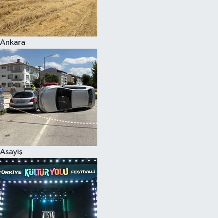
Siyaset
Ankara
Teknoloji
Televizyon
Yaşam-Çevre
Asayiş