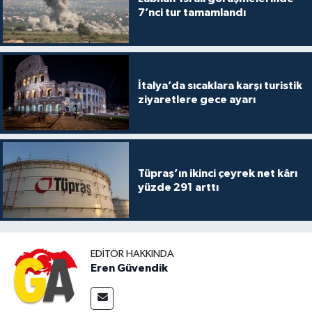
7’nci tur tamamlandı
İtalya’da sıcaklara karşı turistik
ziyaretlere gece ayarı
Tüpraş’ın ikinci çeyrek net kârı
yüzde 291 arttı
EDITÖR HAKKINDA
Eren Güvendik