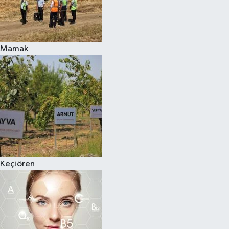
Mamak
Keçiören