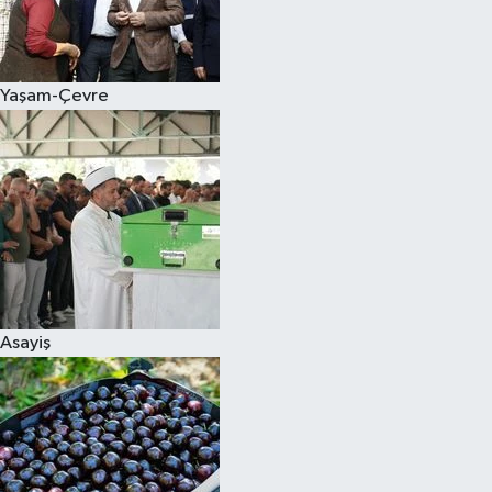
Siyaset
Yaşam-Çevre
Teknoloji
Televizyon
Yaşam-Çevre
Asayiş