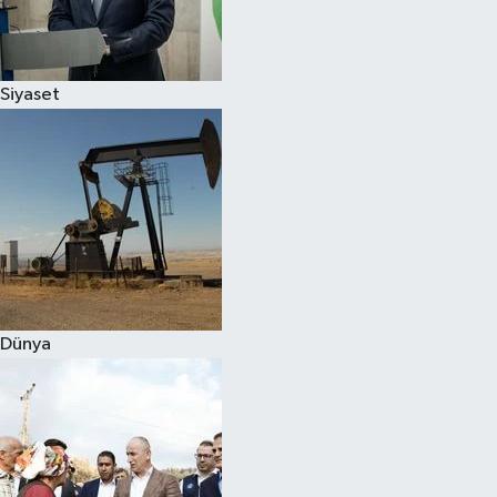
Spor
Siyaset
Burç Yorumları
Çocuk
Eğitim
Hava Durumu
Kadın
Dünya
Kim kimdir?
Kültür Sanat
Sağlık