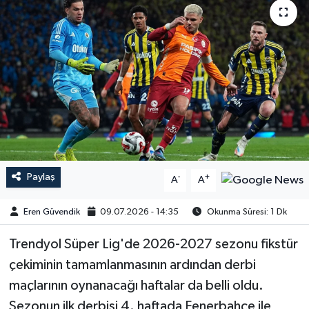
Paylaş
-
+
A
A
Eren Güvendik
09.07.2026 - 14:35
Okunma Süresi: 1 Dk
Trendyol Süper Lig'de 2026-2027 sezonu fikstür
çekiminin tamamlanmasının ardından derbi
maçlarının oynanacağı haftalar da belli oldu.
Sezonun ilk derbisi 4. haftada Fenerbahçe ile