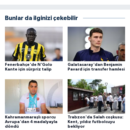
Bunlar da ilginizi çekebilir
Fenerbahçe'de N'Golo
Galatasaray'dan Benjamin
Kante için sürpriz talip
Pavard için transfer hamlesi
Kahramanmaraşlı sporcu
Trabzon'da Salah coşkusu:
Avrupa'dan 4 madalyayla
Kent, yıldız futbolcuyu
döndü
bekliyor