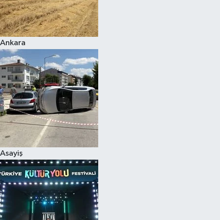
Siyaset
Ankara
Teknoloji
Televizyon
Yaşam-Çevre
Asayiş