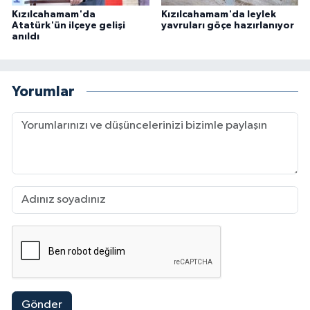
Kızılcahamam'da
Kızılcahamam'da leylek
Atatürk'ün ilçeye gelişi
yavruları göçe hazırlanıyor
anıldı
Yorumlar
Gönder