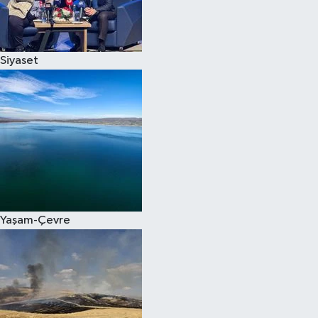
Spor
Siyaset
Burç Yorumları
Çocuk
Eğitim
Hava Durumu
Kadın
Yaşam-Çevre
Kim kimdir?
Kültür Sanat
Sağlık