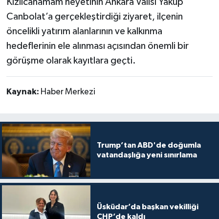
Kızılcahamam heyetinin Ankara Valisi Yakup
Canbolat’a gerçekleştirdiği ziyaret, ilçenin
öncelikli yatırım alanlarının ve kalkınma
hedeflerinin ele alınması açısından önemli bir
görüşme olarak kayıtlara geçti.
Kaynak:
Haber Merkezi
Trump’tan ABD'de doğumla
vatandaşlığa yeni sınırlama
Üsküdar’da başkan vekilliği
CHP’de kaldı