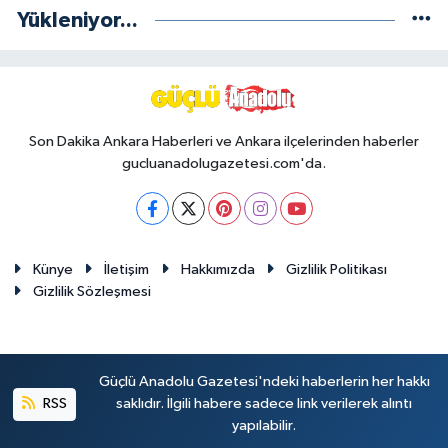
Yükleniyor...
Son Dakika Ankara Haberleri ve Ankara ilçelerinden haberler
gucluanadolugazetesi.com'da.
Künye
İletişim
Hakkımızda
Gizlilik Politikası
Gizlilik Sözleşmesi
Güçlü Anadolu Gazetesi'ndeki haberlerin her hakkı
RSS
saklıdır. İlgili habere sadece link verilerek alıntı
yapılabilir.