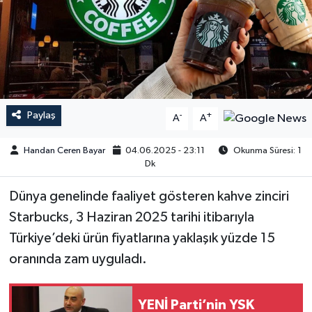
Paylaş
-
+
A
A
Handan Ceren Bayar
04.06.2025 - 23:11
Okunma Süresi: 1
Dk
Dünya genelinde faaliyet gösteren kahve zinciri
Starbucks, 3 Haziran 2025 tarihi itibarıyla
Türkiye’deki ürün fiyatlarına yaklaşık yüzde 15
oranında zam uyguladı.
YENİ Parti’nin YSK