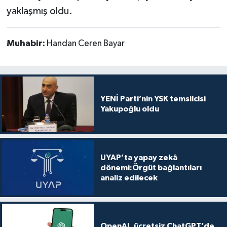
yaklaşmış oldu.
Muhabir:
Handan Ceren Bayar
YENİ Parti’nin YSK temsilcisi
Yakupoğlu oldu
UYAP’ta yapay zekâ
dönemi:Örgüt bağlantıları
analiz edilecek
OpenAI, ücretsiz ChatGPT’de