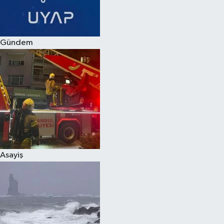
Spor
Gündem
Burç Yorumları
Çocuk
Eğitim
Hava Durumu
Kadın
Asayiş
Kim kimdir?
Kültür Sanat
Sağlık