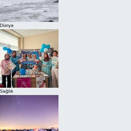
Siyaset
Dünya
Teknoloji
Televizyon
Yaşam-Çevre
Sağlık