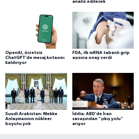
analiz edilecek
OpenAI, ücretsiz
FDA, ilk mRNA tabanlı grip
ChatGPT’de mesaj kotasını
aşısına onay verdi
kaldırıyor
Suudi Arabistan: Mekke
İddia: ABD’de İran
Anlaşmasının nükleer
savaşından “çıkış yolu”
boyutu yok
arıyor