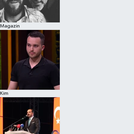
Siyaset
Magazin
Teknoloji
Televizyon
Yaşam-Çevre
Kim