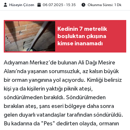
Hüseyin Çözen
06.07.2025 - 15:35
Okunma Süresi: 1 Dk
Kedinin 7 metrelik
boşluktan çıkışına
kimse inanamadı
Adıyaman Merkez’de bulunan Ali Dağı Mesire
Alanı’nda yaşanan sorumsuzluk, az kalsın büyük
bir orman yangınına yol açıyordu. Kimliği belirsiz
kişi ya da kişilerin yaktığı piknik ateşi,
söndürülmeden bırakıldı. Söndürülmeden
bırakılan ateş, şans eseri bölgeye daha sonra
gelen duyarlı vatandaşlar tarafından söndürüldü.
Bu kadarına da "Pes" dedirten olayda, ormanın