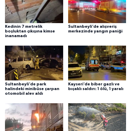
Kedinin 7 metrelik
Sultanbeyli’de alışveriş
boşluktan çıkışına kimse
merkezinde yangın paniği
inanamadı
Sultanbeyli’de park
Kayseri’de biber gazlı ve
halindeki minibüse çarpan
bıçaklı saldırı: 1 ölü, 1 yaralı
otomobil alev aldı