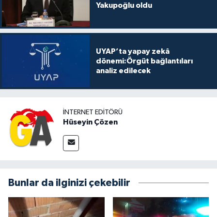
Yakupoğlu oldu
UYAP’ta yapay zekâ
dönemi:Örgüt bağlantıları
analiz edilecek
İNTERNET EDITÖRÜ
Hüseyin Çözen
Bunlar da ilginizi çekebilir