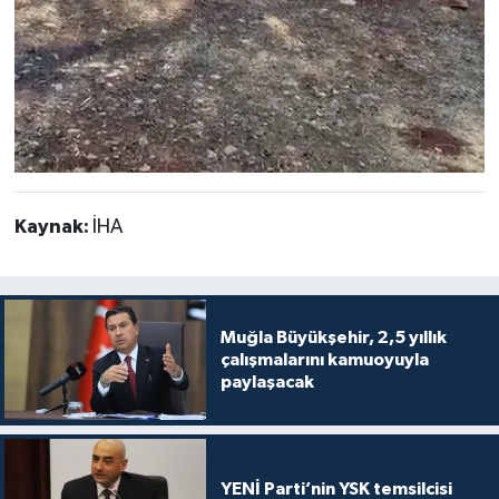
Kaynak:
İHA
Muğla Büyükşehir, 2,5 yıllık
çalışmalarını kamuoyuyla
paylaşacak
YENİ Parti’nin YSK temsilcisi