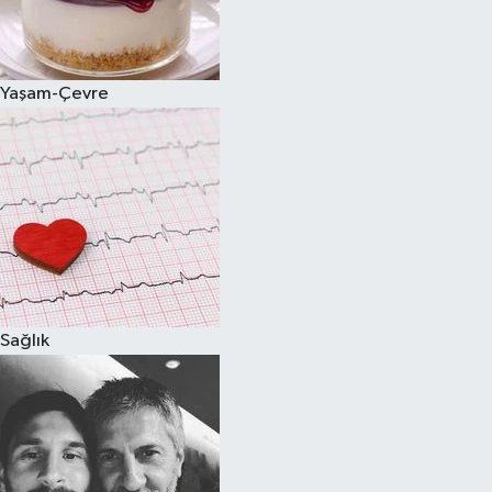
Spor
Yaşam-Çevre
Burç Yorumları
Çocuk
Eğitim
Hava Durumu
Kadın
Sağlık
Kim kimdir?
Kültür Sanat
Sağlık