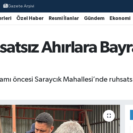
Gazete Arşivi
rleri
Özel Haber
Resmi İlanlar
Gündem
Ekonomi
satsız Ahırlara Bay
amı öncesi Saraycık Mahallesi’nde ruhsatsı