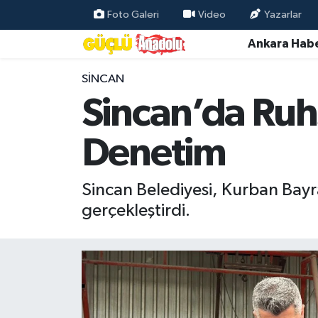
Foto Galeri
Video
Yazarlar
Ankara Habe
Özel Haber
SINCAN
Ankara Haberleri
Sincan’da Ruh
Resmi İlanlar
Denetim
Ekonomi
Sincan Belediyesi, Kurban Bayr
Gündem
gerçekleştirdi.
Asayiş
Dünya
Magazin