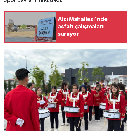
Spor Bayramı’nı kutladı.
Alcı Mahallesi'nde
asfalt çalışmaları
sürüyor