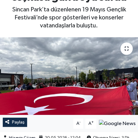
Sincan Park’ta düzenlenen 19 Mayıs Gençlik
Festivali’nde spor gösterileri ve konserler
vatandaşlarla buluştu.
Paylaş
-
+
A
A
Hüseyin Çözen
20.05.2026 - 12:04
Okunma Süresi: 3 Dk