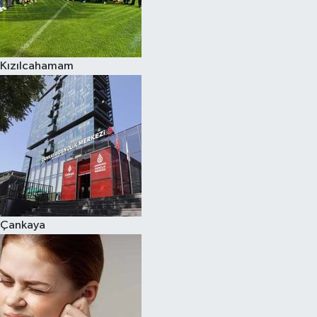
Kızılcahamam
Çankaya