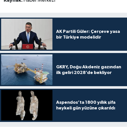
Kaynak:
Haber Merkezi
AK Partili Güler: Çerçeve yasa
bir Türkiye modelidir
GKRY, Doğu Akdeniz gazından
ilk geliri 2028’de bekliyor
Aspendos’ta 1800 yıllık şifa
heykeli gün yüzüne çıkarıldı