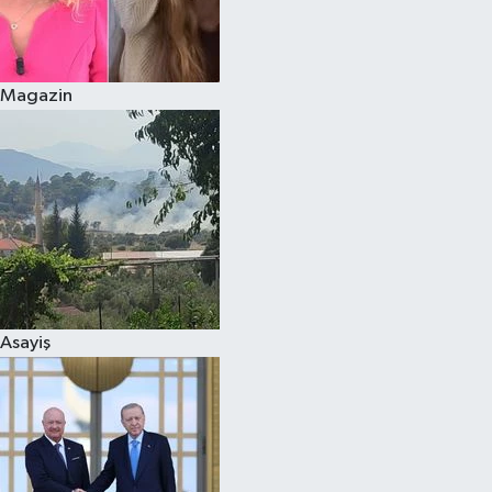
Siyaset
Magazin
Teknoloji
Televizyon
Yaşam-Çevre
Asayiş