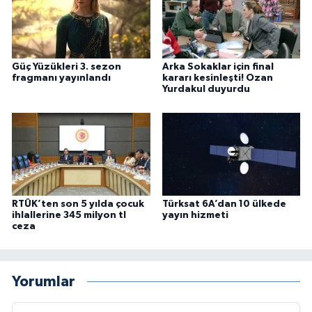
Güç Yüzükleri 3. sezon
Arka Sokaklar için final
fragmanı yayınlandı
kararı kesinleşti! Ozan
Yurdakul duyurdu
RTÜK’ten son 5 yılda çocuk
Türksat 6A’dan 10 ülkede
ihlallerine 345 milyon tl
yayın hizmeti
ceza
Yorumlar