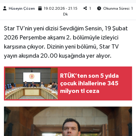
Hüseyin Çözen
19.02.2026 - 21:15
1
Okunma Süresi: 1
Dk
Star TV’nin yeni dizisi Sevdiğim Sensin, 19 Şubat
2026 Perşembe akşamı 2. bölümüyle izleyici
karşısına çıkıyor. Dizinin yeni bölümü, Star TV
yayın akışında 20.00 kuşağında yer alıyor.
RTÜK’ten son 5 yılda
çocuk ihlallerine 345
milyon tl ceza