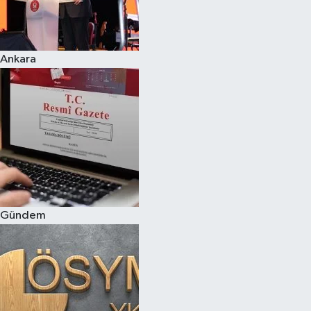
Spor
Ankara
Burç Yorumları
Çocuk
Eğitim
Hava Durumu
Kadın
Gündem
Kim kimdir?
Kültür Sanat
Sağlık