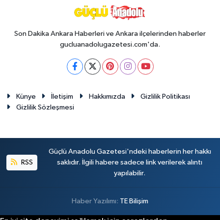
Son Dakika Ankara Haberleri ve Ankara ilçelerinden haberler
gucluanadolugazetesi.com'da.
Künye
İletişim
Hakkımızda
Gizlilik Politikası
Gizlilik Sözleşmesi
Güçlü Anadolu Gazetesi'ndeki haberlerin her hakkı
RSS
saklıdır. İlgili habere sadece link verilerek alıntı
yapılabilir.
Haber Yazılımı:
TE Bilişim