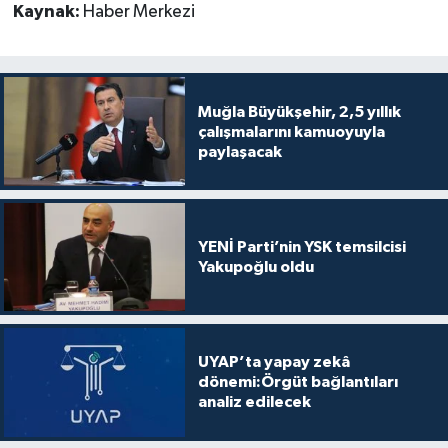
Kaynak:
Haber Merkezi
Muğla Büyükşehir, 2,5 yıllık
çalışmalarını kamuoyuyla
paylaşacak
YENİ Parti’nin YSK temsilcisi
Yakupoğlu oldu
UYAP’ta yapay zekâ
dönemi:Örgüt bağlantıları
analiz edilecek