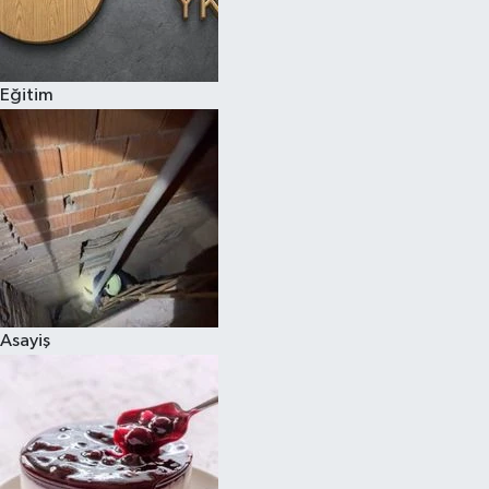
Siyaset
Eğitim
Teknoloji
Televizyon
Yaşam-Çevre
Asayiş