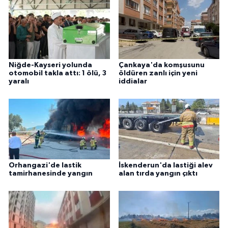
Niğde-Kayseri yolunda
Çankaya'da komşusunu
otomobil takla attı: 1 ölü, 3
öldüren zanlı için yeni
yaralı
iddialar
Orhangazi'de lastik
İskenderun'da lastiği alev
tamirhanesinde yangın
alan tırda yangın çıktı