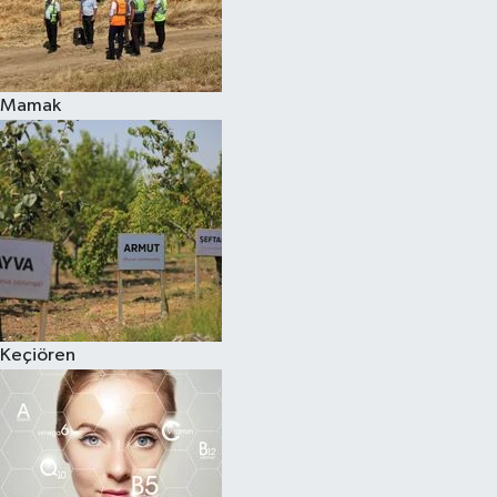
Mamak
Keçiören