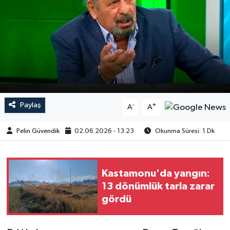
Paylaş
-
+
A
A
Pelin Güvendik
02.06.2026 - 13:23
Okunma Süresi: 1 Dk
Kastamonu'da yangın:
13 dönümlük tarla zarar
gördü