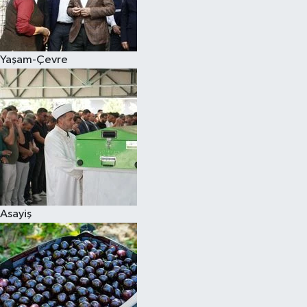
Siyaset
Yaşam-Çevre
Teknoloji
Televizyon
Yaşam-Çevre
Asayiş