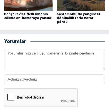
Bahçelievler'deki binanın
Kastamonu'da yangın: 13
çökme anı kameraya yansıdı
dönümlük tarla zarar
gördü
Yorumlar