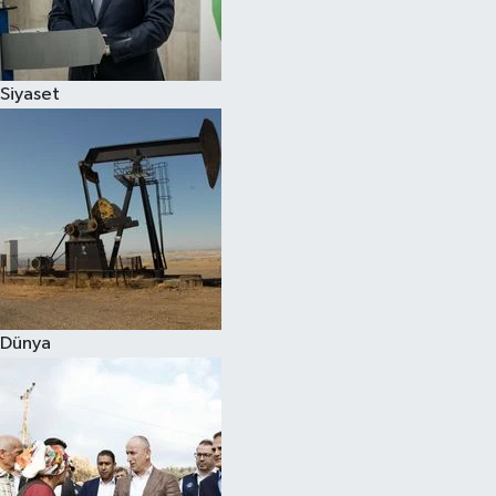
Spor
Siyaset
Burç Yorumları
Çocuk
Eğitim
Hava Durumu
Kadın
Dünya
Kim kimdir?
Kültür Sanat
Sağlık