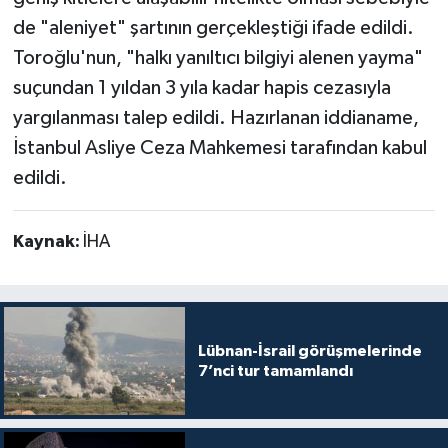
de "aleniyet" şartının gerçekleştiği ifade edildi.
Toroğlu'nun, "halkı yanıltıcı bilgiyi alenen yayma"
suçundan 1 yıldan 3 yıla kadar hapis cezasıyla
yargılanması talep edildi. Hazırlanan iddianame,
İstanbul Asliye Ceza Mahkemesi tarafından kabul
edildi.
Kaynak:
İHA
Lübnan-İsrail görüşmelerinde
7’nci tur tamamlandı