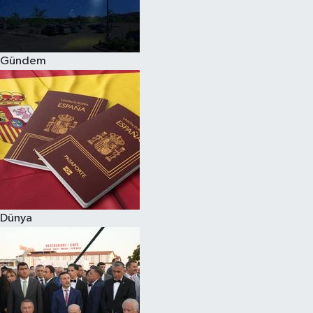
Siyaset
Gündem
Teknoloji
Televizyon
Yaşam-Çevre
Dünya