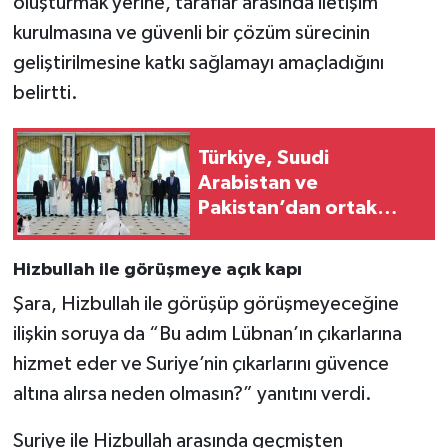
oluşturmak yerine, taraflar arasında iletişim
kurulmasına ve güvenli bir çözüm sürecinin
geliştirilmesine katkı sağlamayı amaçladığını
belirtti.
Türkiye, Suudi
Arabistan ve
Pakistan’dan ortak
güvenlik paktı
Hizbullah ile görüşmeye açık kapı
Şara, Hizbullah ile görüşüp görüşmeyeceğine
ilişkin soruya da “Bu adım Lübnan’ın çıkarlarına
hizmet eder ve Suriye’nin çıkarlarını güvence
altına alırsa neden olmasın?” yanıtını verdi.
Suriye ile Hizbullah arasında geçmişten