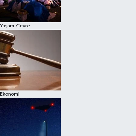
Spor
Yaşam-Çevre
Burç Yorumları
Çocuk
Eğitim
Hava Durumu
Kadın
Ekonomi
Kim kimdir?
Kültür Sanat
Sağlık