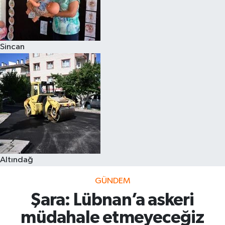
Sincan
Altındağ
GÜNDEM
Şara: Lübnan’a askeri
müdahale etmeyeceğiz