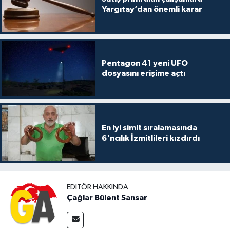
Yargıtay’dan önemli karar
Pentagon 41 yeni UFO
dosyasını erişime açtı
En iyi simit sıralamasında
6'ncılık İzmitlileri kızdırdı
EDITÖR HAKKINDA
Çağlar Bülent Sansar