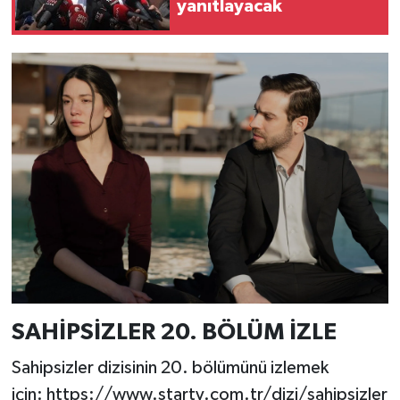
yanıtlayacak
SAHİPSİZLER 20. BÖLÜM İZLE
Sahipsizler dizisinin 20. bölümünü izlemek
için: https://www.startv.com.tr/dizi/sahipsizler