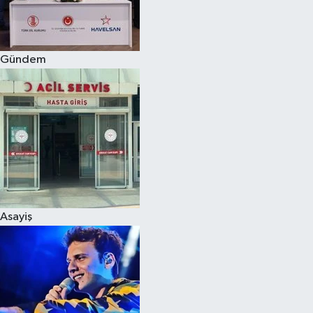
Spor
Gündem
Burç Yorumları
Çocuk
Eğitim
Hava Durumu
Kadın
Asayiş
Kim kimdir?
Kültür Sanat
Sağlık