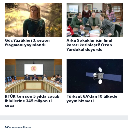
Güç Yüzükleri 3. sezon
Arka Sokaklar için final
fragmanı yayınlandı
kararı kesinleşti! Ozan
Yurdakul duyurdu
RTÜK’ten son 5 yılda çocuk
Türksat 6A’dan 10 ülkede
ihlallerine 345 milyon tl
yayın hizmeti
ceza