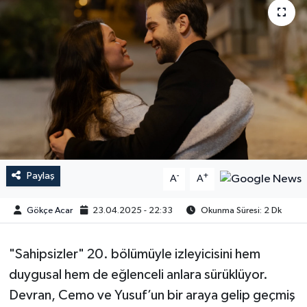
Paylaş
-
+
A
A
Gökçe Acar
23.04.2025 - 22:33
Okunma Süresi: 2 Dk
"Sahipsizler" 20. bölümüyle izleyicisini hem
duygusal hem de eğlenceli anlara sürüklüyor.
Devran, Cemo ve Yusuf’un bir araya gelip geçmiş