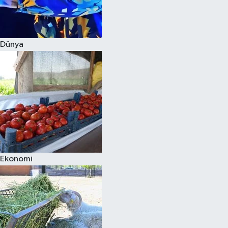
Siyaset
Dünya
Teknoloji
Televizyon
Yaşam-Çevre
Ekonomi