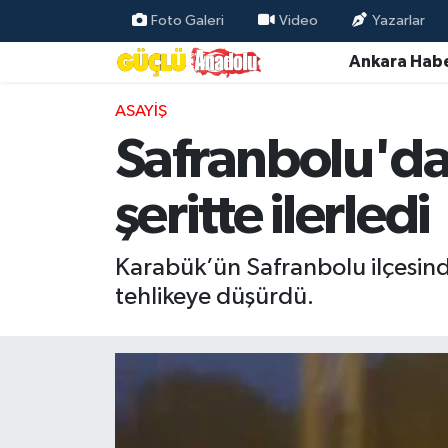
Foto Galeri
Video
Yazarlar
Ankara Habe
Özel Haber
ASAYIŞ
Ankara Haberleri
Safranbolu'da
Resmi İlanlar
şeritte ilerledi
Ekonomi
Karabük’ün Safranbolu ilçesinde
Gündem
tehlikeye düşürdü.
Asayiş
Dünya
Magazin