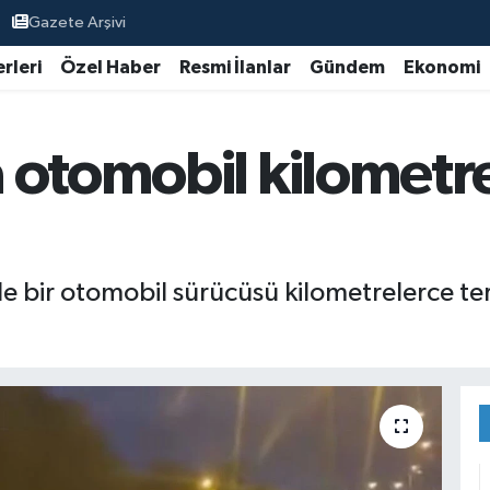
Gazete Arşivi
rleri
Özel Haber
Resmi İlanlar
Gündem
Ekonomi
 otomobil kilometre
 bir otomobil sürücüsü kilometrelerce ters ş