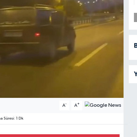
B
Y
-
+
A
A
 Süresi: 1 Dk