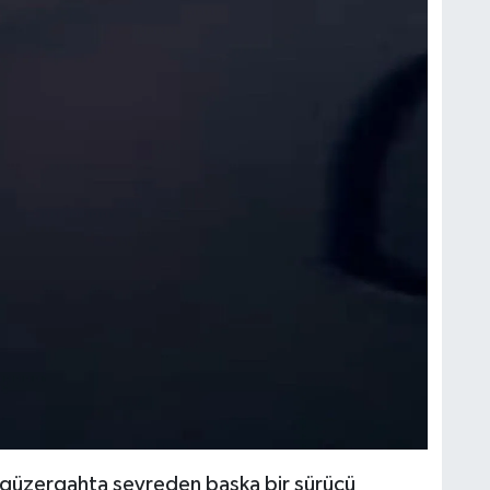
ı güzergahta seyreden başka bir sürücü