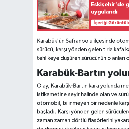
Eskişehir'de 
uygulandı
Siyaset
İçeriği Görüntül
Teknoloji
Karabük'ün Safranbolu ilçesinde otomob
Televizyon
sürücü, karşı yönden gelen tırla kafa 
Yaşam-Çevre
tehlikeye düşüren sürücünün o anları 
Karabük-Bartın yolun
Olay, Karabük-Bartın kara yolunda mey
istikametine seyir halinde olan ve sü
otomobil, bilinmeyen bir nedenle karş
başladı. Karşı yönden gelen sürücüler
zaman zaman dörtlü flaşörlerini yaka
de diğer sürücülerin hayatını hiçe saya