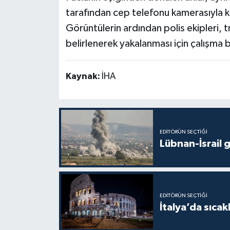
tarafından cep telefonu kamerasıyla k
Görüntülerin ardından polis ekipleri, t
belirlenerek yakalanması için çalışma b
Kaynak:
İHA
EDITÖRÜN SEÇTIĞI
Lübnan-İsrail 
EDITÖRÜN SEÇTIĞI
İtalya’da sıcak