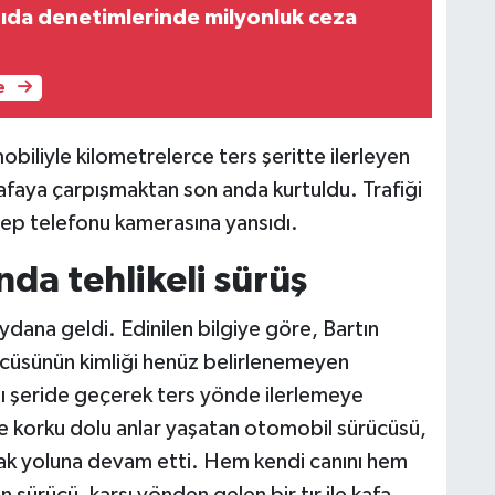
gıda denetimlerinde milyonluk ceza
e
iliyle kilometrelerce ters şeritte ilerleyen
kafaya çarpışmaktan son anda kurtuldu. Trafiği
cep telefonu kamerasına yansıdı.
da tehlikeli sürüş
dana geldi. Edinilen bilgiye göre, Bartın
rücüsünün kimliği henüz belirlenemeyen
ı şeride geçerek ters yönde ilerlemeye
e korku dolu anlar yaşatan otomobil sürücüsü,
rak yoluna devam etti. Hem kendi canını hem
n sürücü, karşı yönden gelen bir tır ile kafa