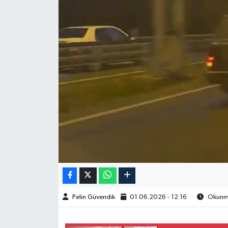
Spor
Burç Yorumları
Çocuk
Eğitim
Hava Durumu
Kadın
Kim kimdir?
Pelin Güvendik
01.06.2026 - 12:16
Okunma
Kültür Sanat
Sağlık