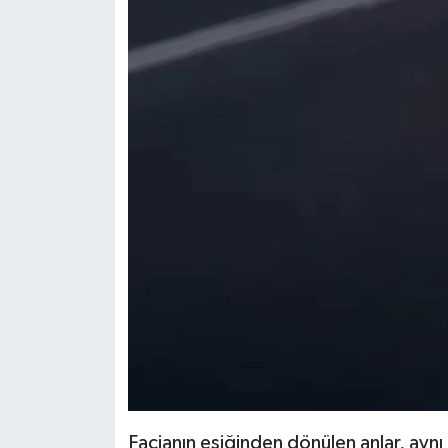
Facianın eşiğinden dönülen anlar, ayn