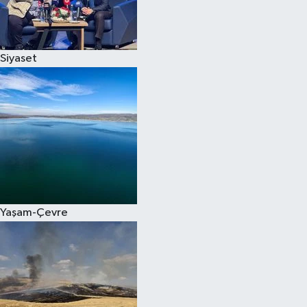
Spor
Siyaset
Burç Yorumları
Çocuk
Eğitim
Hava Durumu
Kadın
Yaşam-Çevre
Kim kimdir?
Kültür Sanat
Sağlık