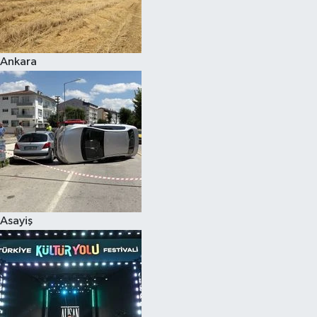
Siyaset
Ankara
Teknoloji
Televizyon
Yaşam-Çevre
Asayiş