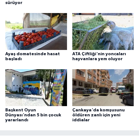
sürüyor
Ayaş domatesinde hasat
ATA Çiftliği'nin yoncaları
başladı
hayvanlara yem oluyor
Başkent Oyun
Çankaya'da komşusunu
Dünyası'ndan 5 bin çocuk
öldüren zanlı için yeni
yararlandı
iddialar