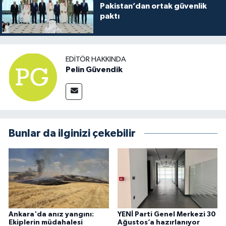
Pakistan’dan ortak güvenlik
paktı
EDITÖR HAKKINDA
Pelin Güvendik
Bunlar da ilginizi çekebilir
Ankara'da anız yangını:
YENİ Parti Genel Merkezi 30
Ekiplerin müdahalesi
Ağustos’a hazırlanıyor