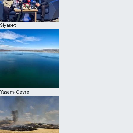
Spor
Siyaset
Burç Yorumları
Çocuk
Eğitim
Hava Durumu
Kadın
Yaşam-Çevre
Kim kimdir?
Kültür Sanat
Sağlık