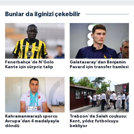
Bunlar da ilginizi çekebilir
Fenerbahçe'de N'Golo
Galatasaray'dan Benjamin
Kante için sürpriz talip
Pavard için transfer hamlesi
Kahramanmaraşlı sporcu
Trabzon'da Salah coşkusu:
Avrupa'dan 4 madalyayla
Kent, yıldız futbolcuyu
döndü
bekliyor