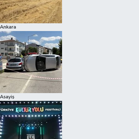
Siyaset
Ankara
Teknoloji
Televizyon
Yaşam-Çevre
Asayiş