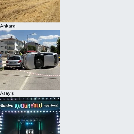
Siyaset
Ankara
Teknoloji
Televizyon
Yaşam-Çevre
Asayiş