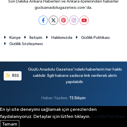
Son Dakika Ankara Haberleri ve Ankara ilçelerinden haberler
gucluanadolugazetesi.com'da.
Künye
İletişim
Hakkımızda
Gizlilik Politikası
Gizlilik Sözleşmesi
Güçlü Anadolu Gazetesi'ndeki haberlerin her hakkı
RSS
saklıdır. İlgili habere sadece link verilerek alıntı
yapılabilir.
Haber Yazılımı:
TE Bilişim
En iyi site deneyimi sağlamak için çerezlerden
faydalanıyoruz. Detaylar için lütfen tıklayın.
Gizlilik Politikası
Tamam