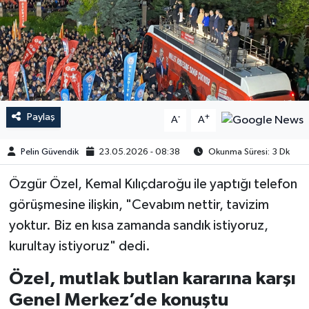
Paylaş
-
+
A
A
Pelin Güvendik
23.05.2026 - 08:38
Okunma Süresi: 3 Dk
Özgür Özel, Kemal Kılıçdaroğu ile yaptığı telefon
görüşmesine ilişkin, "Cevabım nettir, tavizim
yoktur. Biz en kısa zamanda sandık istiyoruz,
kurultay istiyoruz" dedi.
Özel, mutlak butlan kararına karşı
Genel Merkez’de konuştu