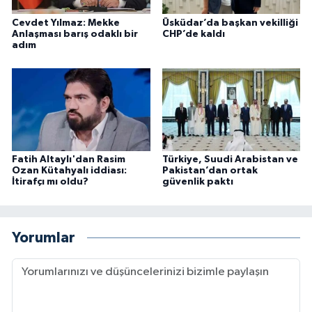
Cevdet Yılmaz: Mekke
Üsküdar’da başkan vekilliği
Anlaşması barış odaklı bir
CHP’de kaldı
adım
Fatih Altaylı'dan Rasim
Türkiye, Suudi Arabistan ve
Ozan Kütahyalı iddiası:
Pakistan’dan ortak
İtirafçı mı oldu?
güvenlik paktı
Yorumlar