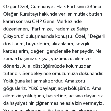
Özgür Özel, Cumhuriyet Halk Partisinin 38'inci
Olağan Kurultayı hakkında verilen mutlak butlan
kararı sonrası CHP Genel Merkezinde
düzenlenen, ‘Partimize, İrademize Sahip
Çıkıyoruz' buluşmasında konuştu. Özel, "Değerli
dostlarım, büyüklerim, akranlarım, sevgili
kardeşlerim, değerli gençler aile her şeydir. Ne
zaman başımız sıkışsa, yüzümüzü ailemize
döneriz. Aile, düştüğümüzde kolumuzdan
tutandır. Sendeleyince omuzumuza dokunandır.
Yokluğuna katlanmak zordur. Ama zoru
göğüsleriz. Yükü paylaşır, acıyı bölüşürüz. Ama
ailemizin yokluğuna, hasretine, acısına dayanırız
da haysiyetinin çiğnenmesine asla izin vermeyiz.
Siz benim ailemsiniz. Siz birbirinizin ailesisiniz.