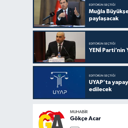
EDITÖRÜN SEÇTIĞI
Muğla Büyükşeh
paylaşacak
EDITÖRÜN SEÇTIĞI
YENİ Parti’nin
EDITÖRÜN SEÇTIĞI
UYAP’ta yapay 
edilecek
MUHABIR
Gökçe Acar