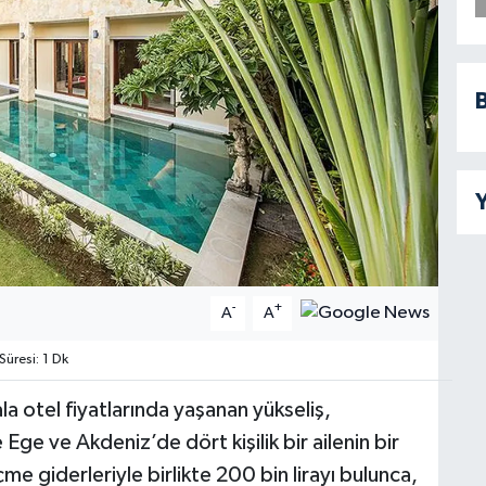
B
Y
-
+
A
A
resi: 1 Dk
ala otel fiyatlarında yaşanan yükseliş,
le Ege ve Akdeniz’de dört kişilik bir ailenin bir
çme giderleriyle birlikte 200 bin lirayı bulunca,