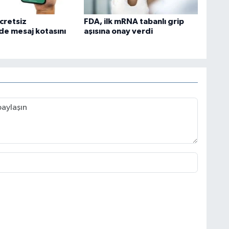
cretsiz
FDA, ilk mRNA tabanlı grip
e mesaj kotasını
aşısına onay verdi