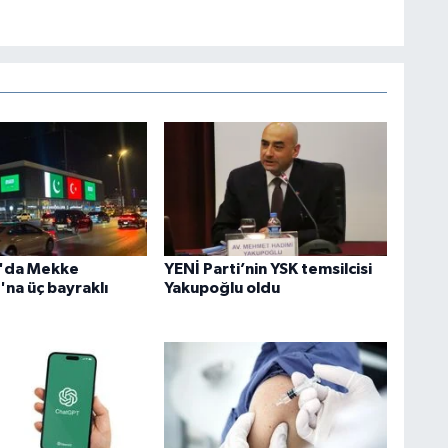
n'da Mekke
YENİ Parti’nin YSK temsilcisi
'na üç bayraklı
Yakupoğlu oldu