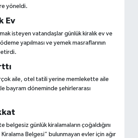
re yöneldi.
k Ev
ak isteyen vatandaşlar günlük kiralık ev ve
plu ödeme yapılması ve yemek masraflarının
etirdi.
ttı
ok aile, otel tatili yerine memlekette aile
ikle bayram döneminde şehirlerarası
kkat
kte belgesiz günlük kiralamaların çoğaldığını
lı Kiralama Belgesi” bulunmayan evler için ağır