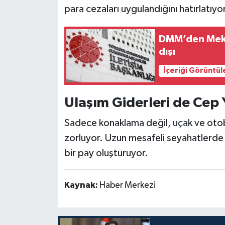
para cezaları uygulandığını hatırlatıyor
DMM’den Mekke
dışı
İçeriği Görüntül
Ulaşım Giderleri de Cep 
Sadece konaklama değil, uçak ve otobüs 
zorluyor. Uzun mesafeli seyahatlerde
bir pay oluşturuyor.
Kaynak:
Haber Merkezi