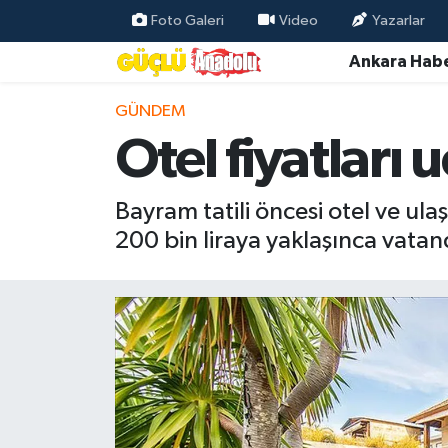
Foto Galeri
Video
Yazarlar
Ankara Habe
Özel Haber
GÜNDEM
Ankara Haberleri
Otel fiyatları 
Resmi İlanlar
Bayram tatili öncesi otel ve ulaşı
Ekonomi
200 bin liraya yaklaşınca vatan
Gündem
Asayiş
Dünya
Magazin