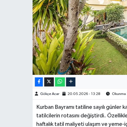
Spor
Burç Yorumları
Çocuk
Eğitim
Hava Durumu
Kadın
Gökçe Acar
20.05.2026 - 13:28
Okunma Sü
Kim kimdir?
Kurban Bayramı tatiline sayılı günler k
Kültür Sanat
tatilcilerin rotasını değiştirdi. Özellik
haftalık tatil maliyeti ulaşım ve yeme-i
Sağlık