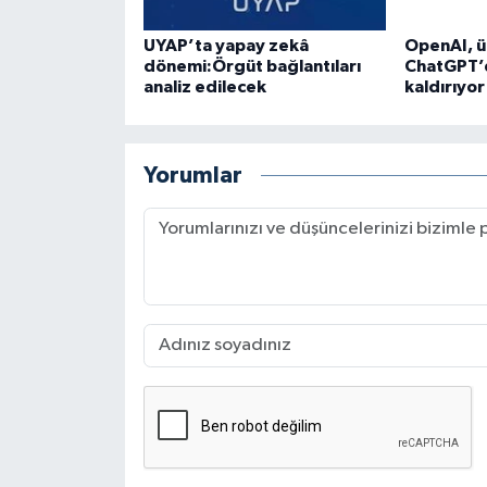
UYAP’ta yapay zekâ
OpenAI, ü
dönemi:Örgüt bağlantıları
ChatGPT’d
analiz edilecek
kaldırıyor
Yorumlar