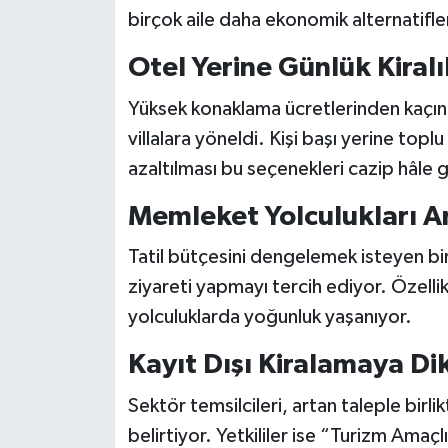
birçok aile daha ekonomik alternatifle
Siyaset
Otel Yerine Günlük Kiralı
Teknoloji
Yüksek konaklama ücretlerinden kaçınm
villalara yöneldi. Kişi başı yerine to
Televizyon
azaltılması bu seçenekleri cazip hâle g
Yaşam-Çevre
Memleket Yolculukları Ar
Tatil bütçesini dengelemek isteyen birç
ziyareti yapmayı tercih ediyor. Özell
yolculuklarda yoğunluk yaşanıyor.
Kayıt Dışı Kiralamaya Di
Sektör temsilcileri, artan taleple birli
belirtiyor. Yetkililer ise “Turizm Amaç