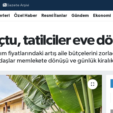
Gazete Arşivi
rleri
Özel Haber
Resmi İlanlar
Gündem
Ekonomi
uçtu, tatilciler eve 
m fiyatlarındaki artış aile bütçelerini zorladı
daşlar memlekete dönüşü ve günlük kiralık 