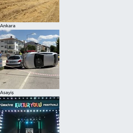
Siyaset
Ankara
Teknoloji
Televizyon
Yaşam-Çevre
Asayiş