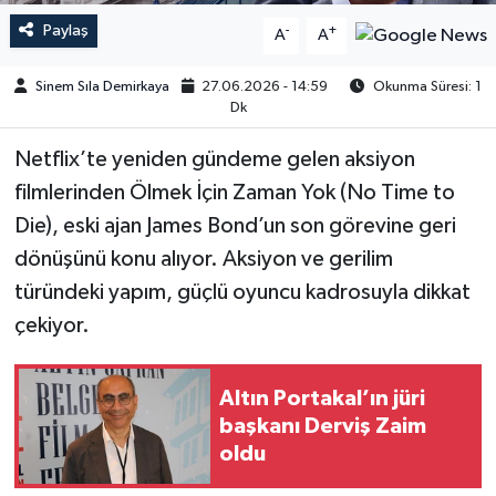
Paylaş
-
+
A
A
Sinem Sıla Demirkaya
27.06.2026 - 14:59
Okunma Süresi: 1
Dk
Netflix’te yeniden gündeme gelen aksiyon
filmlerinden Ölmek İçin Zaman Yok (No Time to
Die), eski ajan James Bond’un son görevine geri
dönüşünü konu alıyor. Aksiyon ve gerilim
türündeki yapım, güçlü oyuncu kadrosuyla dikkat
çekiyor.
Altın Portakal’ın jüri
başkanı Derviş Zaim
oldu