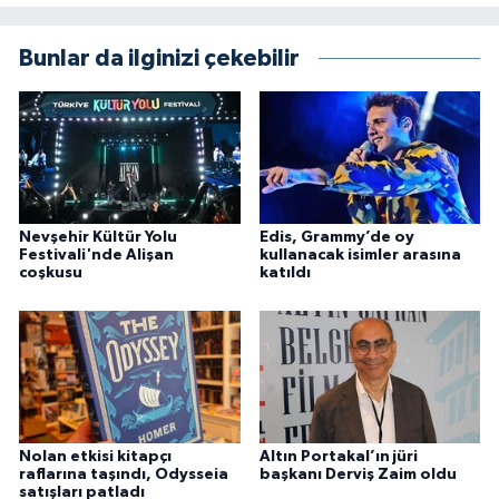
Bunlar da ilginizi çekebilir
Nevşehir Kültür Yolu
Edis, Grammy’de oy
Festivali'nde Alişan
kullanacak isimler arasına
coşkusu
katıldı
Nolan etkisi kitapçı
Altın Portakal’ın jüri
raflarına taşındı, Odysseia
başkanı Derviş Zaim oldu
satışları patladı