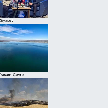
Spor
Siyaset
Burç Yorumları
Çocuk
Eğitim
Hava Durumu
Kadın
Yaşam-Çevre
Kim kimdir?
Kültür Sanat
Sağlık