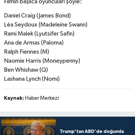
Filmin başlıca oyuncuları şöyle:
Daniel Craig (James Bond)
Léa Seydoux (Madeleine Swann)
Rami Malek (Lyutsifer Safin)
Ana de Armas (Paloma)
Ralph Fiennes (M)
Naomie Harris (Moneypenny)
Ben Whishaw (Q)
Lashana Lynch (Nomi)
Kaynak:
Haber Merkezi
Trump’tan ABD'de doğumla