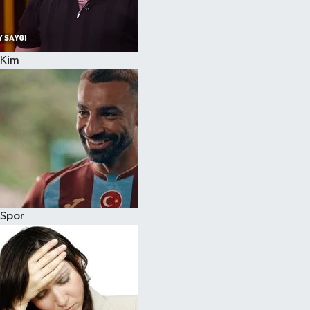
Siyaset
Kim
Teknoloji
Televizyon
Yaşam-Çevre
Spor