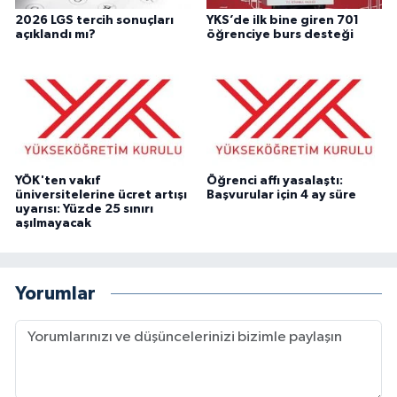
2026 LGS tercih sonuçları
YKS’de ilk bine giren 701
açıklandı mı?
öğrenciye burs desteği
YÖK'ten vakıf
Öğrenci affı yasalaştı:
üniversitelerine ücret artışı
Başvurular için 4 ay süre
uyarısı: Yüzde 25 sınırı
aşılmayacak
Yorumlar