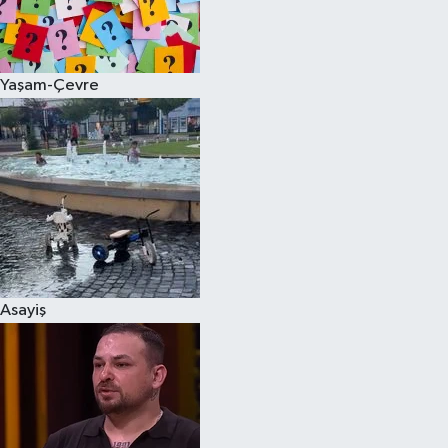
Spor
Yaşam-Çevre
Burç Yorumları
Çocuk
Eğitim
Hava Durumu
Kadın
Asayiş
Kim kimdir?
Kültür Sanat
Sağlık