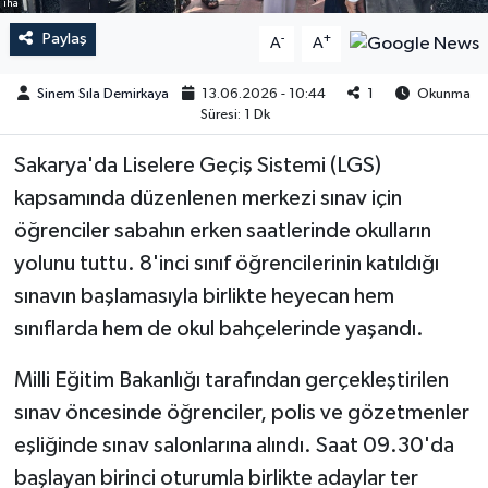
iha
Paylaş
-
+
A
A
Sinem Sıla Demirkaya
13.06.2026 - 10:44
1
Okunma
Süresi: 1 Dk
Sakarya'da Liselere Geçiş Sistemi (LGS)
kapsamında düzenlenen merkezi sınav için
öğrenciler sabahın erken saatlerinde okulların
yolunu tuttu. 8'inci sınıf öğrencilerinin katıldığı
sınavın başlamasıyla birlikte heyecan hem
sınıflarda hem de okul bahçelerinde yaşandı.
Milli Eğitim Bakanlığı tarafından gerçekleştirilen
sınav öncesinde öğrenciler, polis ve gözetmenler
eşliğinde sınav salonlarına alındı. Saat 09.30'da
başlayan birinci oturumla birlikte adaylar ter