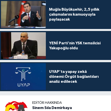
Muğla Büyükşehir, 2,5 yıllık
çalışmalarını kamuoyuyla
paylaşacak
YENİ Parti’nin YSK temsilcisi
Yakupoğlu oldu
UYAP’ta yapay zekâ
dönemi:Örgüt bağlantıları
analiz edilecek
EDITÖR HAKKINDA
Sinem Sıla Demirkaya