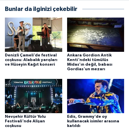
Bunlar da ilginizi çekebilir
Denizli Çameli’de festival
Ankara Gordion Antik
coşkusu: Alabalık yarışları
Kenti'ndeki tümülüs
ve Hüseyin Kağıt konseri
Midas’ın değil, babası
Gordias'un mezarı
Nevşehir Kültür Yolu
Edis, Grammy’de oy
Festivali'nde Alişan
kullanacak isimler arasına
coşkusu
katıldı