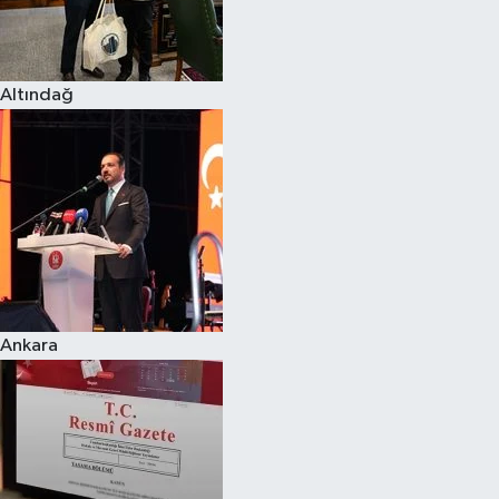
Spor
Altındağ
Burç Yorumları
Çocuk
Eğitim
Hava Durumu
Kadın
Ankara
Kim kimdir?
Kültür Sanat
Sağlık