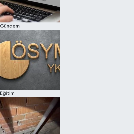
Siyaset
Gündem
Teknoloji
Televizyon
Yaşam-Çevre
Eğitim