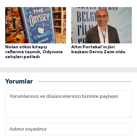
Nolan etkisi kitapçı
Altın Portakal’ın jüri
raflarına taşındı, Odysseia
başkanı Derviş Zaim oldu
satışları patladı
Yorumlar