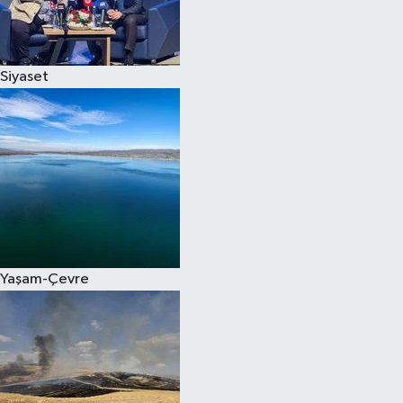
Spor
Siyaset
Burç Yorumları
Çocuk
Eğitim
Hava Durumu
Kadın
Yaşam-Çevre
Kim kimdir?
Kültür Sanat
Sağlık