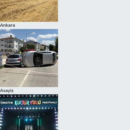
Siyaset
Ankara
Teknoloji
Televizyon
Yaşam-Çevre
Asayiş