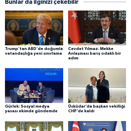
Bunlar da ilginizi çekebilir
Trump’tan ABD'de doğumla
Cevdet Yılmaz: Mekke
vatandaşlığa yeni sınırlama
Anlaşması barış odaklı bir
adım
Gürlek: Sosyal medya
Üsküdar’da başkan vekilliği
yasası ekimde gündemde
CHP’de kaldı