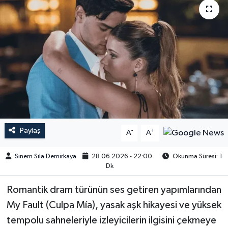
Paylaş
-
+
A
A
Sinem Sıla Demirkaya
28.06.2026 - 22:00
Okunma Süresi: 1
Dk
Romantik dram türünün ses getiren yapımlarından
My Fault (Culpa Mía), yasak aşk hikayesi ve yüksek
tempolu sahneleriyle izleyicilerin ilgisini çekmeye