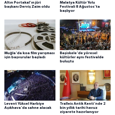
Altın Portakal’ın jüri
Malatya Kültür Yolu
başkanı Derviş Zaim oldu
Festivali 8 Ağustos'ta
başlıyor
Muğla'da kısa film yarışması
Başiskele'de yöresel
için başvurular başladı
kültürler aynı festivalde
buluştu
Levent Yüksel Harbiye
Tralleis Antik Kenti'nde 2
Açıkhava'da sahne alacak
bin yıllık tarihi havuz
ziyarete hazırlanıyor