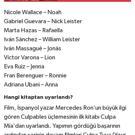
Nicole Wallace – Noah
Gabriel Guevara – Nick Leister
Marta Hazas – Rafaella
Iván Sánchez – William Leister
Iván Massagué – Jonás
Víctor Varona – Lion
Eva Ruiz – Jenna
Fran Berenguer – Ronnie
Adriana Ubani – Anna
Hangi kitaptan uyarlandı?
Film, İspanyol yazar Mercedes Ron'un büyük ilgi
gören Culpables üçlemesinin ilk kitabı Culpa
Mía'dan uyarlandı. Yapımın gördüğü başarının
ardından serinin devam filmleri Culpa Tuya (Your