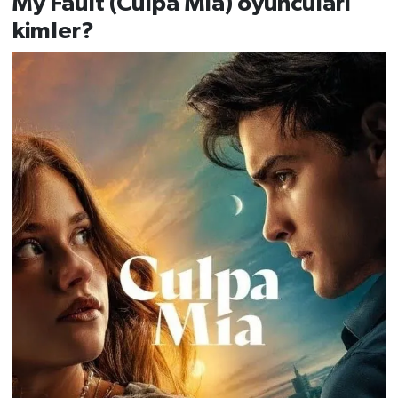
My Fault (Culpa Mía) oyuncuları
kimler?