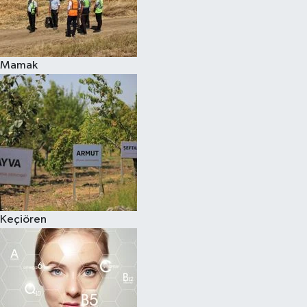
Mamak
Keçiören