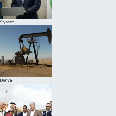
Spor
Siyaset
Burç Yorumları
Çocuk
Eğitim
Hava Durumu
Kadın
Dünya
Kim kimdir?
Kültür Sanat
Sağlık