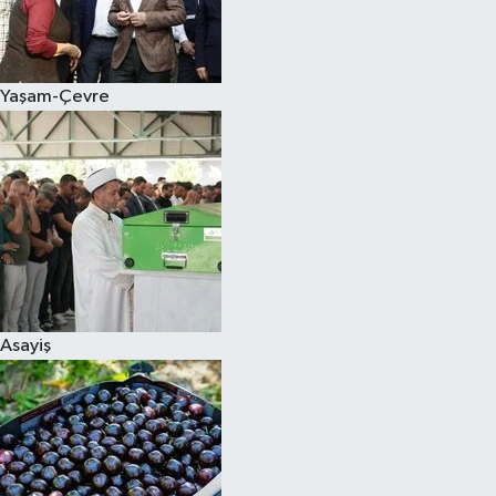
Siyaset
Yaşam-Çevre
Teknoloji
Televizyon
Yaşam-Çevre
Asayiş