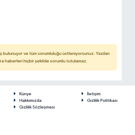
ş bulunuyor ve tüm sorumluluğu üstleniyorsunuz. Yazılan
 haberleri hiçbir şekilde sorumlu tutulamaz.
Künye
İletişim
Hakkımızda
Gizlilik Politikası
Gizlilik Sözleşmesi