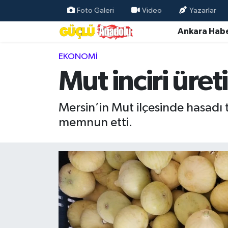
Foto Galeri
Video
Yazarlar
Ankara Habe
Özel Haber
EKONOMI
Ankara Haberleri
Mut inciri üre
Resmi İlanlar
Mersin’in Mut ilçesinde hasadı 
Ekonomi
memnun etti.
Gündem
Asayiş
Dünya
Magazin