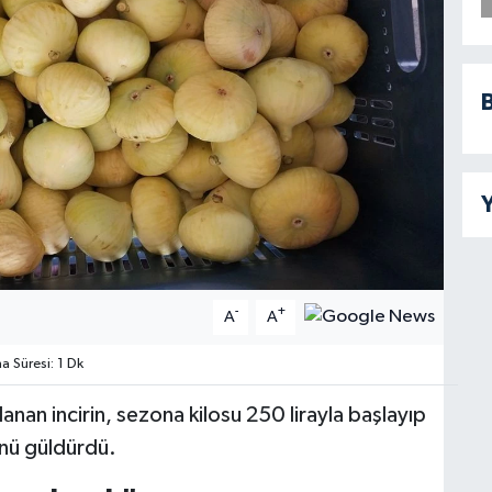
B
Y
-
+
A
A
 Süresi: 1 Dk
nan incirin, sezona kilosu 250 lirayla başlayıp
ünü güldürdü.