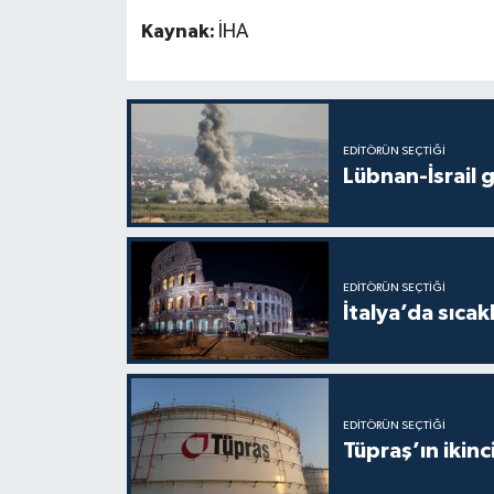
Kaynak:
İHA
EDITÖRÜN SEÇTIĞI
Lübnan-İsrail 
EDITÖRÜN SEÇTIĞI
İtalya’da sıcak
EDITÖRÜN SEÇTIĞI
Tüpraş’ın ikinc