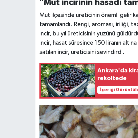
"Mut incirinin hasadı t
Siyaset
Mut ilçesinde üreticinin önemli gelir k
tamamlandı. Rengi, aroması, iriliği, tad
Teknoloji
incir, bu yıl üreticisinin yüzünü güldü
incir, hasat süresince 150 liranın alt
Televizyon
satılan incir, üreticisini sevindirdi.
Yaşam-Çevre
Ankara'da kira
rekoltede
İçeriği Görüntül