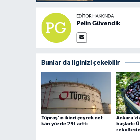
EDITÖR HAKKINDA
Pelin Güvendik
Bunlar da ilginizi çekebilir
Tüpraş’ın ikinci çeyrek net
Ankara'da
kârı yüzde 291 arttı
başladı: Ü
rekolted