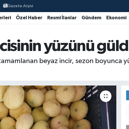
Gazete Arşivi
rleri
Özel Haber
Resmi İlanlar
Gündem
Ekonomi
ticisinin yüzünü gül
tamamlanan beyaz incir, sezon boyunca yüks