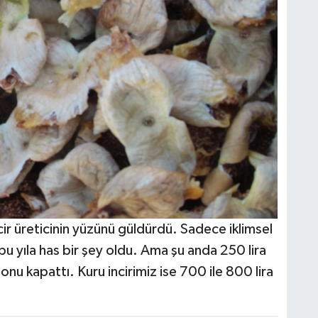
ncir üreticinin yüzünü güldürdü. Sadece iklimsel
u yıla has bir şey oldu. Ama şu anda 250 lira
zonu kapattı. Kuru incirimiz ise 700 ile 800 lira