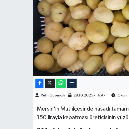
Spor
Burç Yorumları
Çocuk
Eğitim
Hava Durumu
Kadın
Pelin Güvendik
28.10.2025 - 16:47
Okunma
Kim kimdir?
Mersin'in Mut ilçesinde hasadı tamamla
Kültür Sanat
150 lirayla kapatması üreticisinin yüz
Sağlık