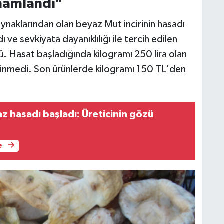
amamlandı"
aynaklarından olan beyaz Mut incirinin hasadı
ı ve sevkiyata dayanıklılığı ile tercih edilen
rdü. Hasat başladığında kilogramı 250 lira olan
ına inmedi. Son ürünlerde kilogramı 150 TL'den
z hasadı başladı: Üreticinin gözü
e