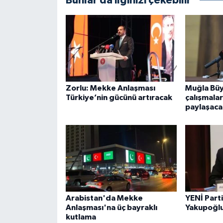
Bunlar da ilginizi çekebilir
Zorlu: Mekke Anlaşması
Muğla Büyü
Türkiye’nin gücünü artıracak
çalışmala
paylaşaca
Arabistan'da Mekke
YENİ Parti
Anlaşması'na üç bayraklı
Yakupoğlu
kutlama