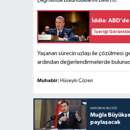
İddia: ABD’de 
İçeriği Görüntül
Yaşanan sürecin uzlaşı ile çözülmesi g
ardından değerlendirmelerde bulunaca
Muhabir:
Hüseyin Çözen
EDITÖRÜN SEÇTIĞI
Muğla Büyükşeh
paylaşacak