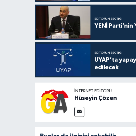
EDITÖRÜN SEÇTIĞI
YENİ Parti’nin
EDITÖRÜN SEÇTIĞI
UYAP’ta yapay 
edilecek
İNTERNET EDITÖRÜ
Hüseyin Çözen