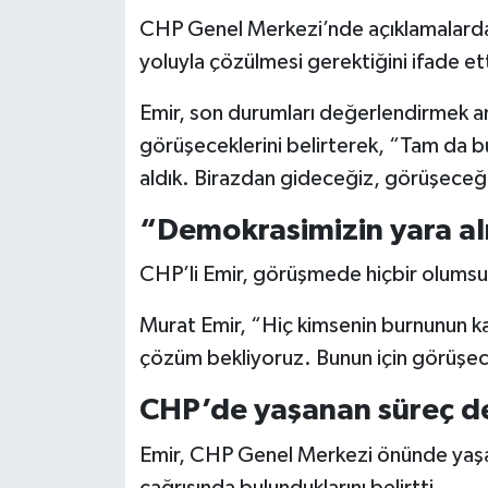
CHP Genel Merkezi’nde açıklamalarda 
Siyaset
yoluyla çözülmesi gerektiğini ifade ett
Teknoloji
Emir, son durumları değerlendirmek ama
görüşeceklerini belirterek, “Tam da b
Televizyon
aldık. Birazdan gideceğiz, görüşeceğ
Yaşam-Çevre
“Demokrasimizin yara al
CHP’li Emir, görüşmede hiçbir olumsuz
Murat Emir, “Hiç kimsenin burnunun k
çözüm bekliyoruz. Bunun için görüşec
CHP’de yaşanan süreç de
Emir, CHP Genel Merkezi önünde yaşa
çağrısında bulunduklarını belirtti.