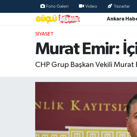
Foto Galeri
Video
Yazarlar
Ankara Habe
Özel Haber
SIYASET
Ankara Haberleri
Murat Emir: İç
Resmi İlanlar
CHP Grup Başkan Vekili Murat Em
Ekonomi
Gündem
Asayiş
Dünya
Magazin