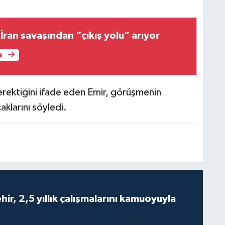
İran savaşından “çıkış yolu” arıyor
e
erektiğini ifade eden Emir, görüşmenin
klarını söyledi.
ir, 2,5 yıllık çalışmalarını kamuoyuyla