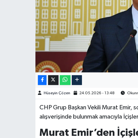
Spor
Burç Yorumları
Çocuk
Eğitim
Hava Durumu
Kadın
Hüseyin Çözen
24.05.2026 - 13:48
Okunma
Kim kimdir?
CHP Grup Başkan Vekili Murat Emir, s
alışverişinde bulunmak amacıyla İçişler
Kültür Sanat
Murat Emir’den İçişl
Sağlık