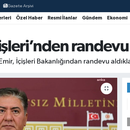
Gazete Arşivi
rleri
Özel Haber
Resmi İlanlar
Gündem
Ekonomi
işleri’nden randevu
ir, İçişleri Bakanlığından randevu aldıklar