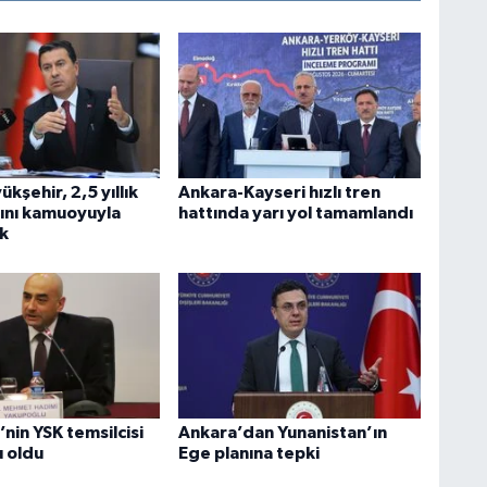
kşehir, 2,5 yıllık
Ankara-Kayseri hızlı tren
rını kamuoyuyla
hattında yarı yol tamamlandı
k
’nin YSK temsilcisi
Ankara’dan Yunanistan’ın
 oldu
Ege planına tepki