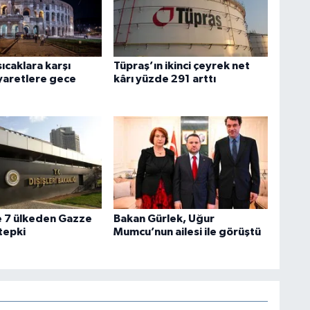
sıcaklara karşı
Tüpraş’ın ikinci çeyrek net
iyaretlere gece
kârı yüzde 291 arttı
e 7 ülkeden Gazze
Bakan Gürlek, Uğur
 tepki
Mumcu’nun ailesi ile görüştü