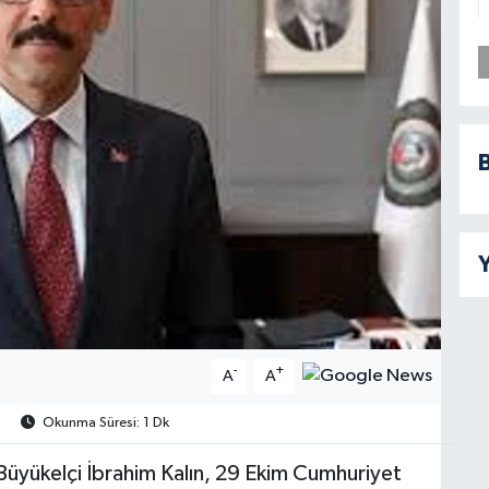
B
Y
-
+
A
A
Okunma Süresi: 1 Dk
ı Büyükelçi İbrahim Kalın, 29 Ekim Cumhuriyet