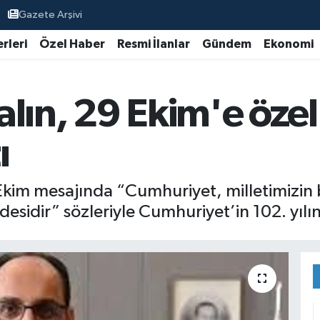
Gazete Arşivi
rleri
Özel Haber
Resmi İlanlar
Gündem
Ekonomi
alın, 29 Ekim'e öze
ı
Ekim mesajında “Cumhuriyet, milletimizin b
esidir” sözleriyle Cumhuriyet’in 102. yılın