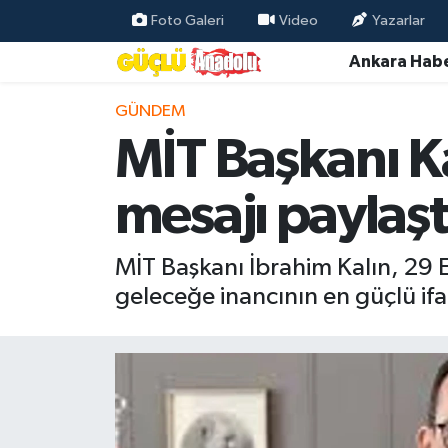
Foto Galeri
Video
Yazarlar
Ankara Habe
Özel Haber
GÜNDEM
Ankara Haberleri
MİT Başkanı K
Resmi İlanlar
mesajı paylaşt
Ekonomi
MİT Başkanı İbrahim Kalın, 29 
Gündem
geleceğe inancının en güçlü ifad
Asayiş
Dünya
Magazin