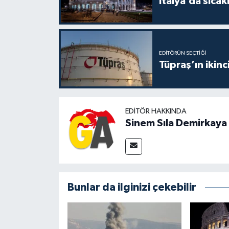
İtalya’da sıcak
EDITÖRÜN SEÇTIĞI
Tüpraş’ın ikinc
EDITÖR HAKKINDA
Sinem Sıla Demirkaya
Bunlar da ilginizi çekebilir