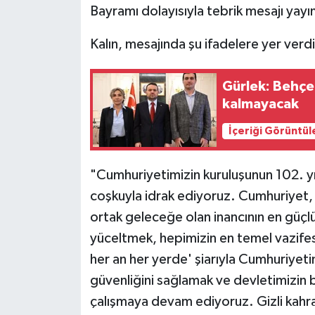
Bayramı dolayısıyla tebrik mesajı yayı
Siyaset
Kalın, mesajında şu ifadelere yer verdi
Teknoloji
Gürlek: Behçe
kalmayacak
Televizyon
İçeriği Görüntül
Yaşam-Çevre
"Cumhuriyetimizin kuruluşunun 102. yı
coşkuyla idrak ediyoruz. Cumhuriyet, a
ortak geleceğe olan inancının en güçlü
yüceltmek, hepimizin en temel vazifesidi
her an her yerde' şiarıyla Cumhuriyeti
güvenliğini sağlamak ve devletimizin bek
çalışmaya devam ediyoruz. Gizli kahr