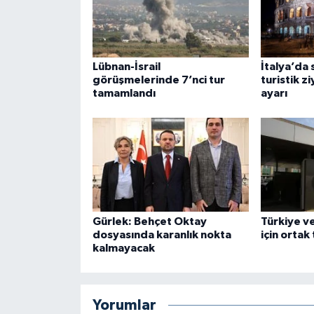
Lübnan-İsrail
İtalya’da 
görüşmelerinde 7’nci tur
turistik z
tamamlandı
ayarı
Gürlek: Behçet Oktay
Türkiye v
dosyasında karanlık nokta
için ortak
kalmayacak
Yorumlar