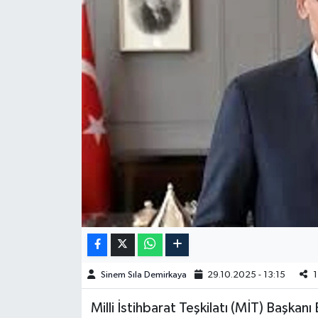
Spor
Burç Yorumları
Çocuk
Eğitim
Hava Durumu
Kadın
Kim kimdir?
Sinem Sıla Demirkaya
29.10.2025 - 13:15
1
Kültür Sanat
Milli İstihbarat Teşkilatı (MİT) Başkan
Sağlık