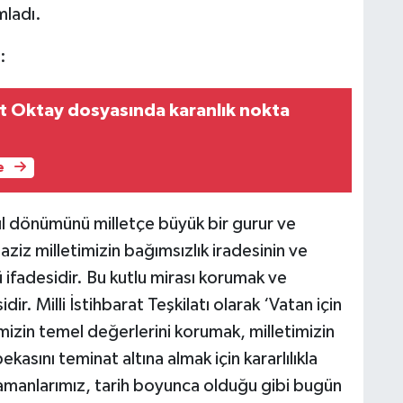
mladı.
:
t Oktay dosyasında karanlık nokta
e
l dönümünü milletçe büyük bir gurur ve
ziz milletimizin bağımsızlık iradesinin ve
 ifadesidir. Bu kutlu mirası korumak ve
r. Milli İstihbarat Teşkilatı olarak ‘Vatan için
mizin temel değerlerini korumak, milletimizin
asını teminat altına almak için kararlılıkla
amanlarımız, tarih boyunca olduğu gibi bugün