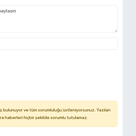
ş bulunuyor ve tüm sorumluluğu üstleniyorsunuz. Yazılan
 haberleri hiçbir şekilde sorumlu tutulamaz.