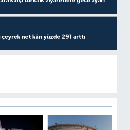
lara karşı turistik ziyaretlere gece ayarı
i çeyrek net kârı yüzde 291 arttı