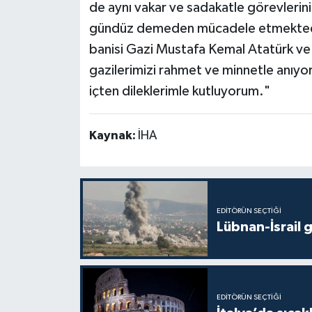
de aynı vakar ve sadakatle görevlerini
gündüz demeden mücadele etmektedir
banisi Gazi Mustafa Kemal Atatürk ve 
gazilerimizi rahmet ve minnetle anıyor
içten dileklerimle kutluyorum."
Kaynak:
İHA
EDITÖRÜN SEÇTIĞI
Lübnan-İsrail 
EDITÖRÜN SEÇTIĞI