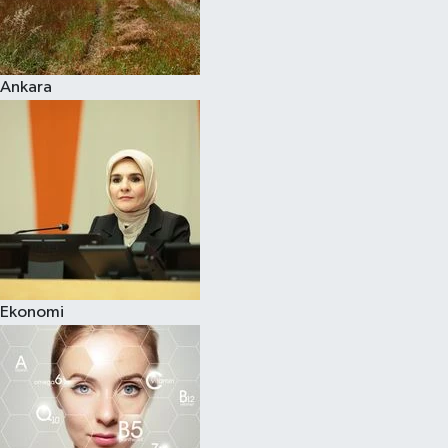
Siyaset
Ankara
Teknoloji
Televizyon
Yaşam-Çevre
Ekonomi