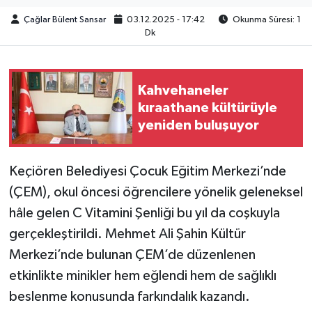
Çağlar Bülent Sansar
03.12.2025 - 17:42
Okunma Süresi: 1
Dk
Kahvehaneler
kıraathane kültürüyle
yeniden buluşuyor
Keçiören Belediyesi Çocuk Eğitim Merkezi’nde
(ÇEM), okul öncesi öğrencilere yönelik geleneksel
hâle gelen C Vitamini Şenliği bu yıl da coşkuyla
gerçekleştirildi. Mehmet Ali Şahin Kültür
Merkezi’nde bulunan ÇEM’de düzenlenen
etkinlikte minikler hem eğlendi hem de sağlıklı
beslenme konusunda farkındalık kazandı.