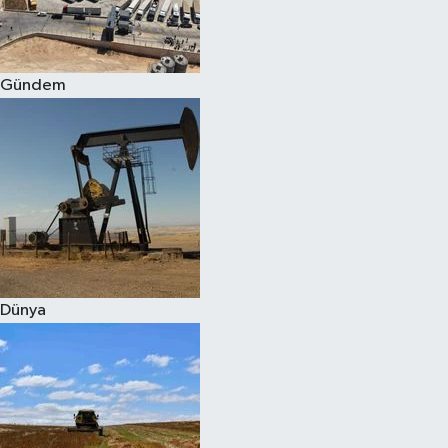
Spor
Gündem
Burç Yorumları
Çocuk
Eğitim
Hava Durumu
Kadın
Dünya
Kim kimdir?
Kültür Sanat
Sağlık