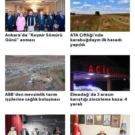
Ankara’da “Keşmir Sömürü
ATA Çiftliği'nde
Günü” anması
karabuğdayın ilk hasadı
yapıldı
ABB'den mevsimlik tarım
Elmadağ'da 3 aracın
işçilerine sağlık buluşması
karıştığı zincirleme kaza: 4
yaralı