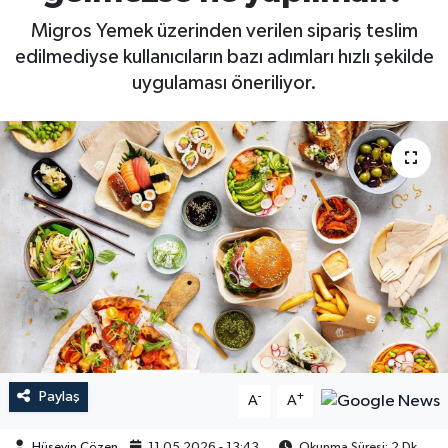
Migros Yemek üzerinden verilen sipariş teslim
edilmediyse kullanıcıların bazı adımları hızlı şekilde
uygulaması öneriliyor.
Paylaş
-
+
A
A
Hüseyin Çözen
11.05.2026 - 13:43
Okunma Süresi: 2 Dk