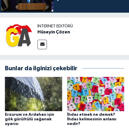
İNTERNET EDITÖRÜ
Hüseyin Çözen
Bunlar da ilginizi çekebilir
Erzurum ve Ardahan için
İhdas etmek ne demek?
gök gürültülü sağanak
İhdas kelimesinin anlamı
uyarısı
nedir?