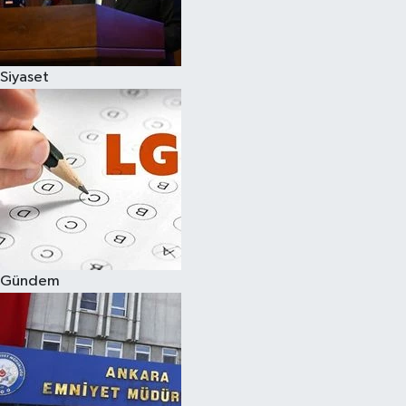
Spor
Siyaset
Burç Yorumları
Çocuk
Eğitim
Hava Durumu
Kadın
Gündem
Kim kimdir?
Kültür Sanat
Sağlık