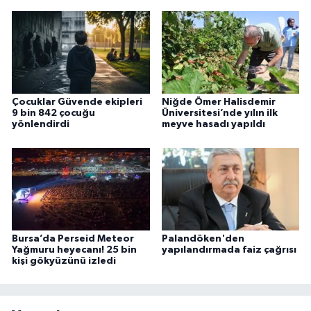
Çocuklar Güvende ekipleri
Niğde Ömer Halisdemir
9 bin 842 çocuğu
Üniversitesi’nde yılın ilk
yönlendirdi
meyve hasadı yapıldı
Bursa’da Perseid Meteor
Palandöken'den
Yağmuru heyecanı! 25 bin
yapılandırmada faiz çağrısı
kişi gökyüzünü izledi