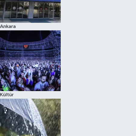
Siyaset
Ankara
Teknoloji
Televizyon
Yaşam-Çevre
Kültür