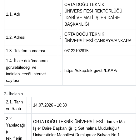
ORTA DOĞU TEKNİK
Spor
ÜNİVERSİTESİ REKTÖRLÜĞÜ
1.1. Adı
:
İDARİ VE MALİ İŞLER DAİRE
BAŞKANLIĞI
Burç Yorumları
ORTA DOĞU TEKNİK
1.2. Adresi
:
ÜNİVERSİTESİ ÇANKAYA/ANKARA
Çocuk
1.3. Telefon numarası
:
03122102815
Eğitim
1.4. İhale dokümanının
görülebileceği ve
:
https://ekap.kik.gov.tr/EKAP/
indirilebileceği internet
Hava Durumu
sayfası
Kadın
2- İhalenin
2.1. Tarih
:
14.07.2026 - 10:30
Kim kimdir?
ve Saati
2.2.
ORTA DOĞU TEKNİK ÜNİVERSİTESİ İdari ve Mali
Kültür Sanat
Yapılacağı
İşler Daire Başkanlığı İç Satınalma Müdürlüğü /
(e-
:
Üniversiteler Mahallesi Dumlupınar Bulvarı No:1
tekliflerin
Sağlık