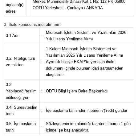
Merkez Mühendislik Binası Kat 1 No: 112 PK 06800
açılacağı)
ODTÜ Yerleşkesi - Çankaya / ANKARA
adres
Siyaset
3- İhale konusu hizmet alımının
Teknoloji
Microsoft İşletim Sistemi ve Yazılımları 2026
3.1 Adı
:
Yılı Lisans Yenileme Alımı
Televizyon
1 Kalem Microsoft İşletim Sistemleri ve
Yazılımları 2026 Yılı Lisans Yenileme Alımı
3.2. Niteliği, türü
Yaşam-Çevre
:
Ayrıntılı bilgiye EKAP’ta yer alan ihale
ve miktarı
dokümanı içinde bulunan idari şartnameden
ulaşılabilir.
3.3.
Yapılacağı/teslim
:
ODTÜ Bilgi İşlem Daire Başkanlığı
edileceği yer
3.4. Süresi/teslim
:
İşe başlama tarihinden itibaren 7(Yedi) gündür
tarihi
3.5. İşe başlama
Sözleşmenin imzalandığı tarihten itibaren 1 gün
:
tarihi
içinde işe başlanacaktır.