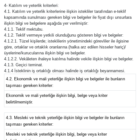
4- Katılım ve yeterlik kriterleri:
4.1. Katılım ve yeterlik kriterlerine ilişkin istekliler tarafından e-teklif
kapsamında sunulması gereken bilgi ve belgeler ile fiyat dışı unsurlara
ilişkin bilgi ve belgelere aşağıda yer verilmiştir:
4.1.1. Teklif mektubu.
4.1.2. Teklif vermeye yetkili olunduğunu gösteren bilgi ve belgeler:
4.1.2.1. Tüzel kişilerde; isteklilerin yönetimindeki görevliler ile ilgisine
göre, ortaklar ve ortaklık oranlarına (halka arz edilen hisseler hariç)/
üyelerine/kurucularına ilişkin bilgi ve belgeler.
4.1.2.2. Vekâleten ihaleye katılma halinde vekile ilişkin bilgi ve belgeler.
4.1.3. Geçici teminat.
4.1.4 İsteklinin iş ortaklığı olması halinde iş ortaklığı beyannamesi.
4.2. Ekonomik ve mali yeterliğe ilişkin bilgi ve belgeler ile bunların
taşıması gereken kriterler:
Ekonomik ve mali yeterliğe ilişkin bilgi, belge veya kriter
belirtilmemiştir.
4.3. Mesleki ve teknik yeterliğe ilişkin bilgi ve belgeler ile bunların
taşıması gereken kriterler:
Mesleki ve teknik yeterliğe ilişkin bilgi, belge veya kriter