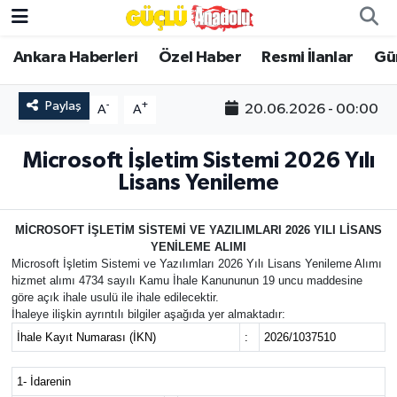
Ankara Haberleri
Özel Haber
Resmi İlanlar
Gü
Özel Haber
Paylaş
-
+
20.06.2026 - 00:00
A
A
Ankara Haberleri
Microsoft İşletim Sistemi 2026 Yılı
Resmi İlanlar
Lisans Yenileme
Ekonomi
MİCROSOFT İŞLETİM SİSTEMİ VE YAZILIMLARI 2026 YILI LİSANS
YENİLEME ALIMI
Gündem
Microsoft İşletim Sistemi ve Yazılımları 2026 Yılı Lisans Yenileme Alımı
hizmet alımı 4734 sayılı Kamu İhale Kanununun 19 uncu maddesine
Asayiş
göre açık ihale usulü ile ihale edilecektir.
İhaleye ilişkin ayrıntılı bilgiler aşağıda yer almaktadır:
İhale Kayıt Numarası (İKN)
:
2026/1037510
Dünya
1- İdarenin
Magazin