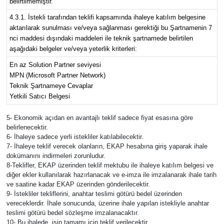
belirtilmemiştir.
4.3.1. İstekli tarafından teklifi kapsamında ihaleye katılım belgesine
aktarılarak sunulması ve/veya sağlanması gerektiği bu Şartnamenin 7
nci maddesi dışındaki maddeleri ile teknik şartnamede belirtilen
aşağıdaki belgeler ve/veya yeterlik kriterleri:
En az Solution Partner seviyesi
MPN (Microsoft Partner Network)
Teknik Şartnameye Cevaplar
Yetkili Satıcı Belgesi
5- Ekonomik açıdan en avantajlı teklif sadece fiyat esasına göre
belirlenecektir.
6- İhaleye sadece yerli istekliler katılabilecektir.
7- İhaleye teklif verecek olanların, EKAP hesabına giriş yaparak ihale
dokümanını indirmeleri zorunludur.
8-Teklifler, EKAP üzerinden teklif mektubu ile ihaleye katılım belgesi ve
diğer ekler kullanılarak hazırlanacak ve e-imza ile imzalanarak ihale tarih
ve saatine kadar EKAP üzerinden gönderilecektir.
9- İstekliler tekliflerini, anahtar teslimi götürü bedel üzerinden
vereceklerdir. İhale sonucunda, üzerine ihale yapılan istekliyle anahtar
teslimi götürü bedel sözleşme imzalanacaktır.
10- Bu ihalede, işin tamamı için teklif verilecektir.