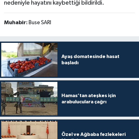
nedeniyle hayatını kaybettiği bildirildi.
Muhabir:
Buse SARI
Ayaş domatesinde hasat
başladı
Hamas’tan ateşkes için
arabuluculara çağrı
Özel ve Ağbaba fezlekeleri