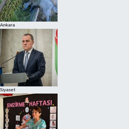
Siyaset
Ankara
Teknoloji
Televizyon
Yaşam-Çevre
Siyaset