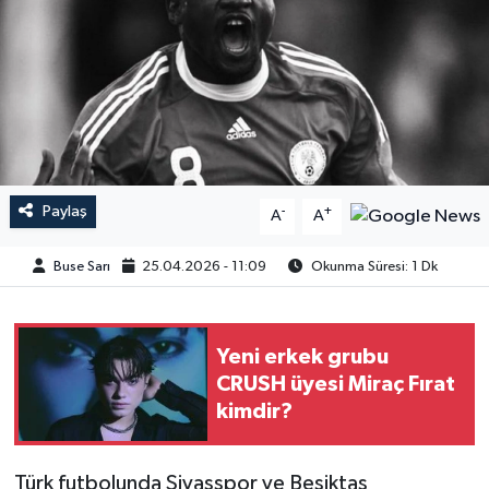
Paylaş
-
+
A
A
Buse Sarı
25.04.2026 - 11:09
Okunma Süresi: 1 Dk
Yeni erkek grubu
CRUSH üyesi Miraç Fırat
kimdir?
Türk futbolunda Sivasspor ve Beşiktaş