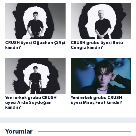
CRUSH üyesi Oğuzhan Çiftçi
CRUSH grubu üyesi Batu
kimdir?
Cengiz kimdir?
Yeni erkek grubu CRUSH
Yeni erkek grubu CRUSH
üyesi Arda Soydoğan
üyesi Miraç Fırat kimdir?
kimdir?
Yorumlar