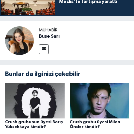
Meclis’te tartışma yarattı
MUHABIR
Buse Sarı
Bunlar da ilginizi çekebilir
Crush grubunun üyesi Barış
Crush grubu üyesi Milan
Yüksekkaya kimdir?
Önder kimdir?