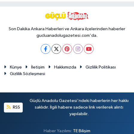
Son Dakika Ankara Haberleri ve Ankara ilçelerinden haberler
gucluanadolugazetesi.com'da.
Künye
İletişim
Hakkımızda
Gizlilik Politikası
Gizlilik Sözleşmesi
Güçlü Anadolu Gazetesi'ndeki haberlerin her hakkı
RSS
saklıdır. İlgili habere sadece link verilerek alıntı
yapılabilir.
Haber Yazılımı:
TE Bilişim