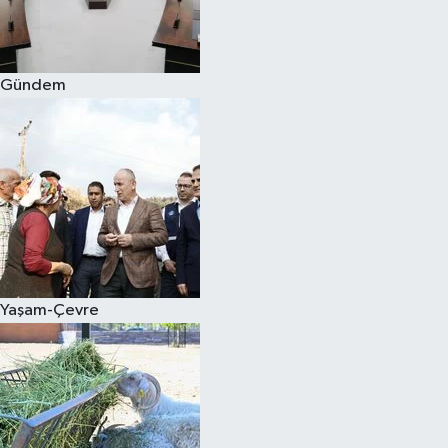
Spor
Gündem
Burç Yorumları
Çocuk
Eğitim
Hava Durumu
Kadın
Yaşam-Çevre
Kim kimdir?
Kültür Sanat
Sağlık