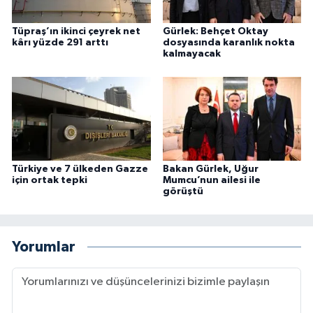
Tüpraş’ın ikinci çeyrek net
Gürlek: Behçet Oktay
kârı yüzde 291 arttı
dosyasında karanlık nokta
kalmayacak
Türkiye ve 7 ülkeden Gazze
Bakan Gürlek, Uğur
için ortak tepki
Mumcu’nun ailesi ile
görüştü
Yorumlar