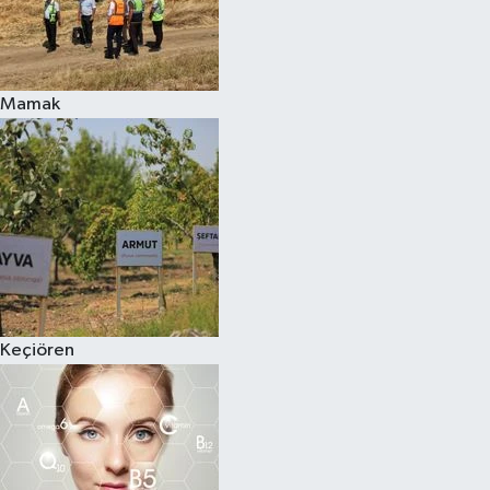
Mamak
Keçiören