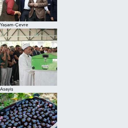
Siyaset
Yaşam-Çevre
Teknoloji
Televizyon
Yaşam-Çevre
Asayiş