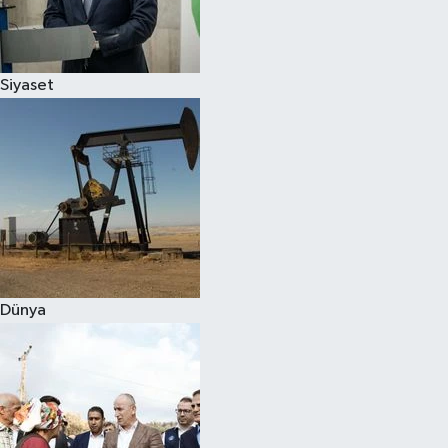
Spor
Siyaset
Burç Yorumları
Çocuk
Eğitim
Hava Durumu
Kadın
Dünya
Kim kimdir?
Kültür Sanat
Sağlık