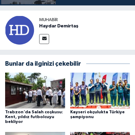
MUHABIR
Haydar Demirtaş
Bunlar da ilginizi çekebilir
Trabzon'da Salah coşkusu:
Kayseri okçulukta Türkiye
Kent, yıldız futbolcuyu
şampiyonu
bekliyor