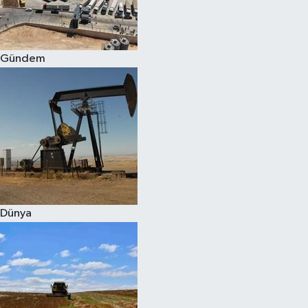
Spor
Gündem
Burç Yorumları
Çocuk
Eğitim
Hava Durumu
Kadın
Dünya
Kim kimdir?
Kültür Sanat
Sağlık