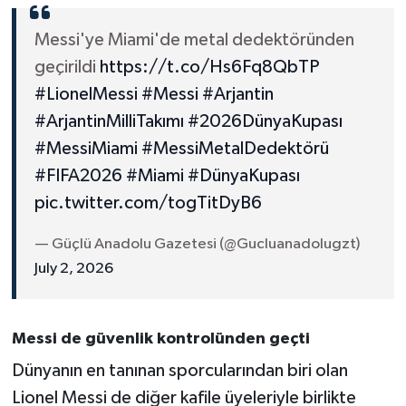
Messi'ye Miami'de metal dedektöründen
geçirildi
https://t.co/Hs6Fq8QbTP
#LionelMessi
#Messi
#Arjantin
#ArjantinMilliTakımı
#2026DünyaKupası
#MessiMiami
#MessiMetalDedektörü
#FIFA2026
#Miami
#DünyaKupası
pic.twitter.com/togTitDyB6
— Güçlü Anadolu Gazetesi (@Gucluanadolugzt)
July 2, 2026
Messi de güvenlik kontrolünden geçti
Dünyanın en tanınan sporcularından biri olan
Lionel Messi de diğer kafile üyeleriyle birlikte