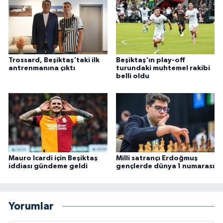
Trossard, Beşiktaş'taki ilk
Beşiktaş'ın play-off
antrenmanına çıktı
turundaki muhtemel rakibi
belli oldu
Mauro Icardi için Beşiktaş
Milli satrançı Erdoğmuş
iddiası gündeme geldi
gençlerde dünya 1 numarası
Yorumlar