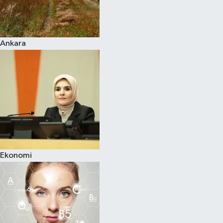
Siyaset
Ankara
Teknoloji
Televizyon
Yaşam-Çevre
Ekonomi