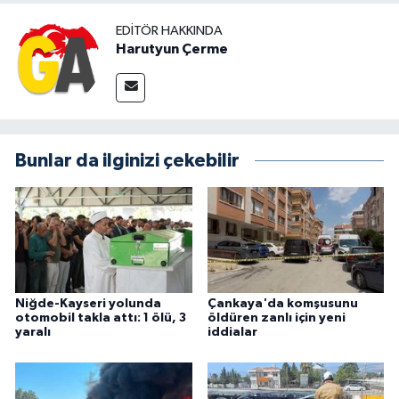
EDITÖR HAKKINDA
Harutyun Çerme
Bunlar da ilginizi çekebilir
Niğde-Kayseri yolunda
Çankaya'da komşusunu
otomobil takla attı: 1 ölü, 3
öldüren zanlı için yeni
yaralı
iddialar