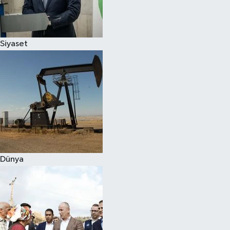
Spor
Siyaset
Burç Yorumları
Çocuk
Eğitim
Hava Durumu
Kadın
Dünya
Kim kimdir?
Kültür Sanat
Sağlık