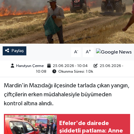
Paylaş
-
+
A
A
Harutyun Çerme
25.06.2026 - 10:04
25.06.2026 -
10:08
Okunma Süresi: 1 Dk
Mardin'in Mazıdağı ilçesinde tarlada çıkan yangın,
çiftçilerin erken müdahalesiyle büyümeden
kontrol altına alındı.
Efeler'de dairede
şiddetli patlama: Anne