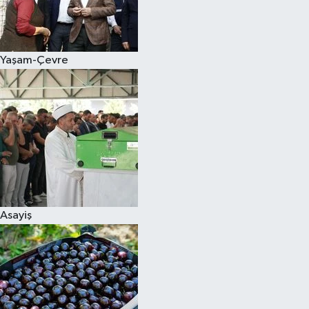
Siyaset
Yaşam-Çevre
Teknoloji
Televizyon
Yaşam-Çevre
Asayiş