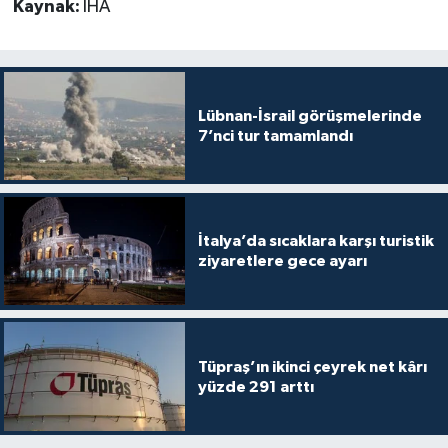
Kaynak:
İHA
Lübnan-İsrail görüşmelerinde
7’nci tur tamamlandı
İtalya’da sıcaklara karşı turistik
ziyaretlere gece ayarı
Tüpraş’ın ikinci çeyrek net kârı
yüzde 291 arttı