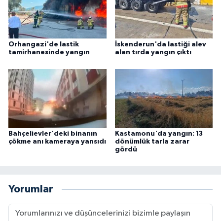
Orhangazi'de lastik
İskenderun'da lastiği alev
tamirhanesinde yangın
alan tırda yangın çıktı
Bahçelievler'deki binanın
Kastamonu'da yangın: 13
çökme anı kameraya yansıdı
dönümlük tarla zarar
gördü
Yorumlar