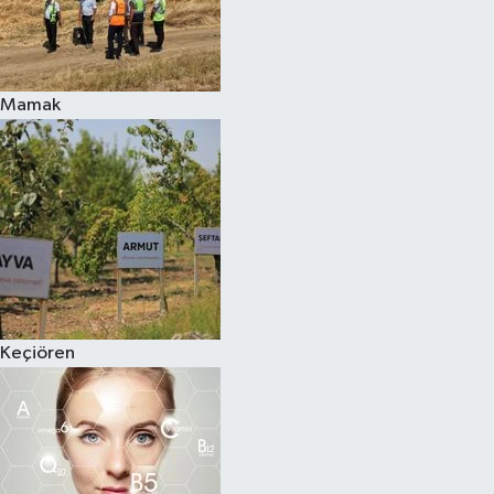
Mamak
Keçiören