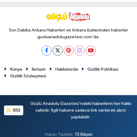
Son Dakika Ankara Haberleri ve Ankara ilçelerinden haberler
gucluanadolugazetesi.com'da.
Künye
İletişim
Hakkımızda
Gizlilik Politikası
Gizlilik Sözleşmesi
Güçlü Anadolu Gazetesi'ndeki haberlerin her hakkı
RSS
saklıdır. İlgili habere sadece link verilerek alıntı
yapılabilir.
Haber Yazılımı:
TE Bilişim