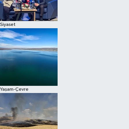
Spor
Siyaset
Burç Yorumları
Çocuk
Eğitim
Hava Durumu
Kadın
Yaşam-Çevre
Kim kimdir?
Kültür Sanat
Sağlık