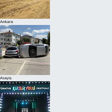
Siyaset
Ankara
Teknoloji
Televizyon
Yaşam-Çevre
Asayiş