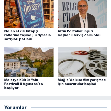
Nolan etkisi kitapçı
Altın Portakal’ın jüri
raflarına taşındı, Odysseia
başkanı Derviş Zaim oldu
satışları patladı
Malatya Kültür Yolu
Muğla'da kısa film yarışması
Festivali 8 Ağustos'ta
için başvurular başladı
başlıyor
Yorumlar