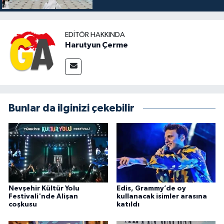
EDITÖR HAKKINDA
Harutyun Çerme
Bunlar da ilginizi çekebilir
Nevşehir Kültür Yolu
Edis, Grammy’de oy
Festivali'nde Alişan
kullanacak isimler arasına
coşkusu
katıldı