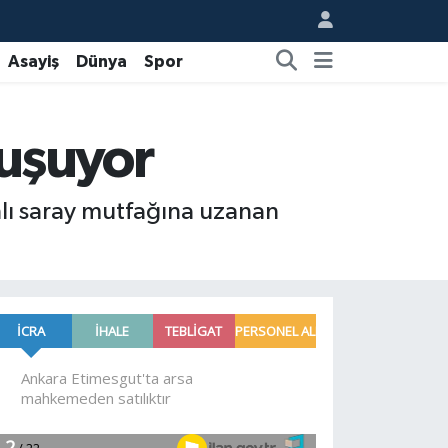
Asayiş
Dünya
Spor
luşuyor
lı saray mutfağına uzanan