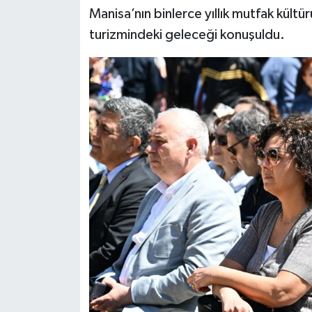
Manisa’nın binlerce yıllık mutfak kültü
Siyaset
turizmindeki geleceği konuşuldu.
Teknoloji
Televizyon
Yaşam-Çevre