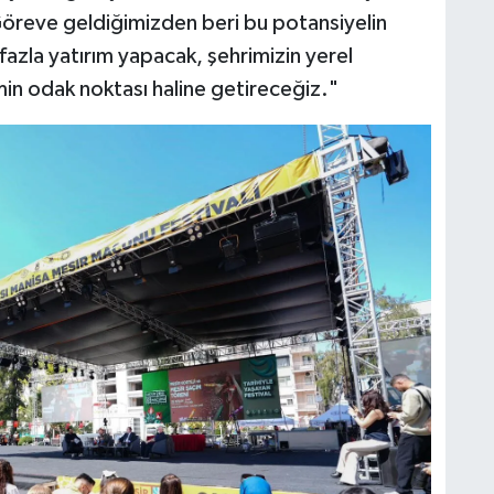
 Göreve geldiğimizden beri bu potansiyelin
azla yatırım yapacak, şehrimizin yerel
izmin odak noktası haline getireceğiz."