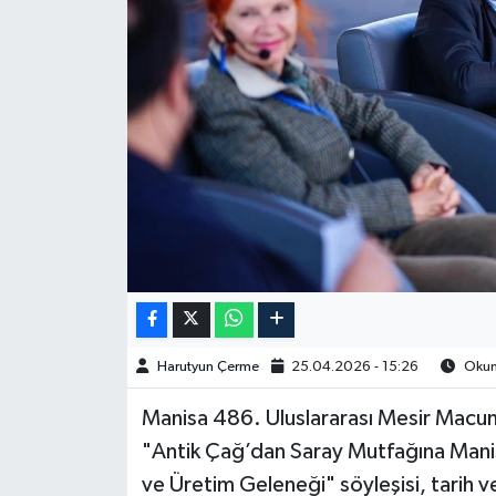
Spor
Burç Yorumları
Çocuk
Eğitim
Hava Durumu
Kadın
Harutyun Çerme
25.04.2026 - 15:26
Okunm
Kim kimdir?
Manisa 486. Uluslararası Mesir Macunu
Kültür Sanat
"Antik Çağ’dan Saray Mutfağına Manis
ve Üretim Geleneği" söyleşisi, tarih ve
Sağlık