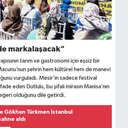
de markalaşacak”
apısının tarım ve gastronomi için eşsiz bir
Macunu’nun şehrin hem kültürel hem de manevi
duğunu vurguladı. Mesir’in sadece festival
fade eden Dutlulu, bu şifalı mirasın Manisa’nın
eğeri olduğunu dile getirdi.
ve Gökhan Türkmen İstanbul
sahne aldı