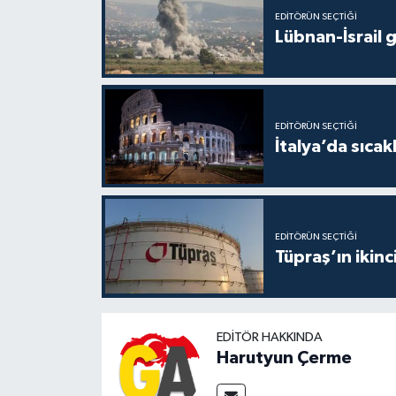
EDITÖRÜN SEÇTIĞI
Lübnan-İsrail 
EDITÖRÜN SEÇTIĞI
İtalya’da sıcak
EDITÖRÜN SEÇTIĞI
Tüpraş’ın ikinc
EDITÖR HAKKINDA
Harutyun Çerme