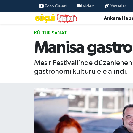
Foto Galeri
Video
Yazarlar
Ankara Habe
Özel Haber
KÜLTÜR SANAT
Ankara Haberleri
Manisa gastro
Resmi İlanlar
Mesir Festivali’nde düzenlene
Ekonomi
gastronomi kültürü ele alındı.
Gündem
Asayiş
Dünya
Magazin