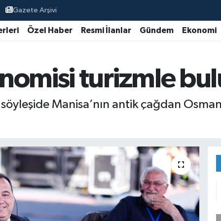
Gazete Arşivi
rleri
Özel Haber
Resmi İlanlar
Gündem
Ekonomi
nomisi turizmle bu
n söyleşide Manisa’nın antik çağdan Osman