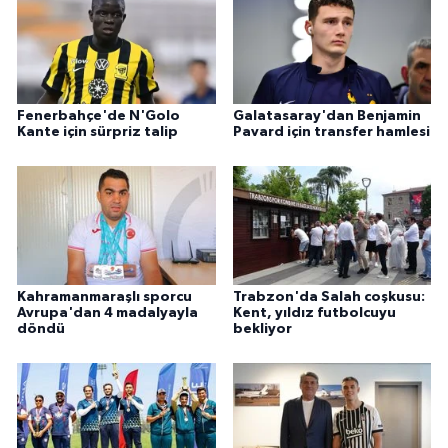
Fenerbahçe'de N'Golo
Galatasaray'dan Benjamin
Kante için sürpriz talip
Pavard için transfer hamlesi
Kahramanmaraşlı sporcu
Trabzon'da Salah coşkusu:
Avrupa'dan 4 madalyayla
Kent, yıldız futbolcuyu
döndü
bekliyor