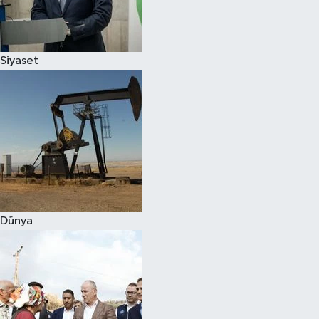
Spor
Siyaset
Burç Yorumları
Çocuk
Eğitim
Hava Durumu
Kadın
Dünya
Kim kimdir?
Kültür Sanat
Sağlık