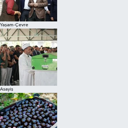
Siyaset
Yaşam-Çevre
Teknoloji
Televizyon
Yaşam-Çevre
Asayiş