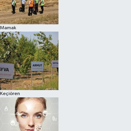
Mamak
Keçiören