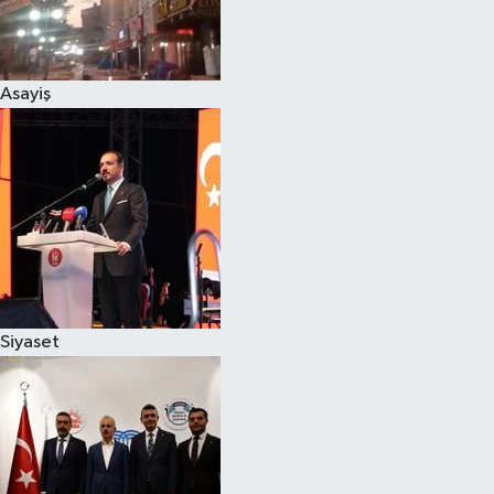
Spor
Asayiş
Burç Yorumları
Çocuk
Eğitim
Hava Durumu
Kadın
Siyaset
Kim kimdir?
Kültür Sanat
Sağlık