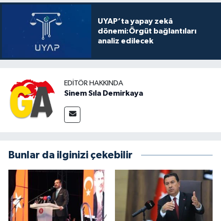
UYAP’ta yapay zekâ
dönemi:Örgüt bağlantıları
analiz edilecek
EDITÖR HAKKINDA
Sinem Sıla Demirkaya
Bunlar da ilginizi çekebilir