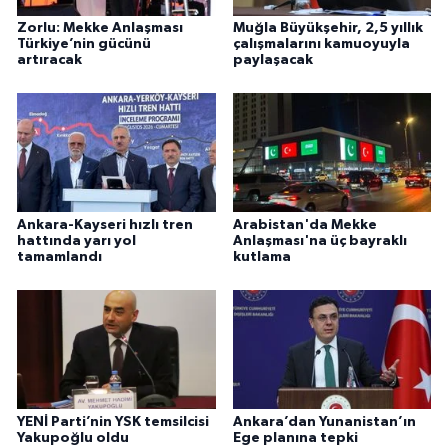
Zorlu: Mekke Anlaşması
Muğla Büyükşehir, 2,5 yıllık
Türkiye’nin gücünü
çalışmalarını kamuoyuyla
artıracak
paylaşacak
Ankara-Kayseri hızlı tren
Arabistan'da Mekke
hattında yarı yol
Anlaşması'na üç bayraklı
tamamlandı
kutlama
YENİ Parti’nin YSK temsilcisi
Ankara’dan Yunanistan’ın
Yakupoğlu oldu
Ege planına tepki