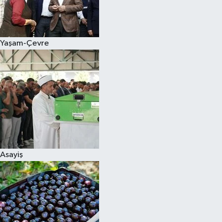
Siyaset
Yaşam-Çevre
Teknoloji
Televizyon
Yaşam-Çevre
Asayiş