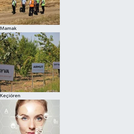
Mamak
Keçiören