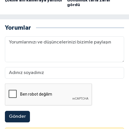
çökme anı kameraya yansıdı
dönümlük tarla zarar
gördü
Yorumlar
Gönder