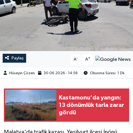
Paylaş
-
+
A
A
Hüseyin Çözen
30.06.2026 - 14:56
Okunma Süresi: 1 Dk
Kastamonu'da yangın:
13 dönümlük tarla zarar
gördü
​​Malatya'da trafik kazası, Yeşilyurt ilçesi İnönü