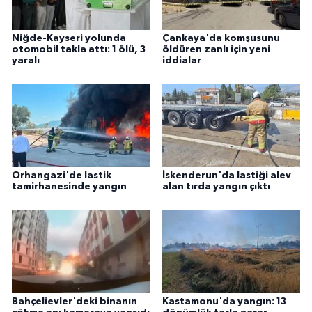
Niğde-Kayseri yolunda
Çankaya'da komşusunu
otomobil takla attı: 1 ölü, 3
öldüren zanlı için yeni
yaralı
iddialar
Orhangazi'de lastik
İskenderun'da lastiği alev
tamirhanesinde yangın
alan tırda yangın çıktı
Bahçelievler'deki binanın
Kastamonu'da yangın: 13