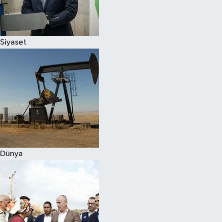
Spor
Siyaset
Burç Yorumları
Çocuk
Eğitim
Hava Durumu
Kadın
Dünya
Kim kimdir?
Kültür Sanat
Sağlık