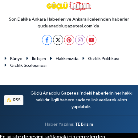
Son Dakika Ankara Haberleri ve Ankara ilçelerinden haberler
gucluanadolugazetesi.com'da.
Künye
İletişim
Hakkımızda
Gizlilik Politikası
Gizlilik Sözleşmesi
Güçlü Anadolu Gazetesi'ndeki haberlerin her hakkı
RSS
saklıdır. İlgili habere sadece link verilerek alıntı
yapılabilir.
Haber Yazılımı:
TE Bilişim
En iyi site deneyimi sağlamak için çerezlerden