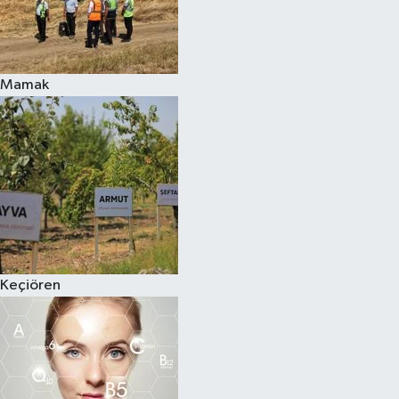
Mamak
Keçiören