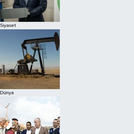
Spor
Siyaset
Burç Yorumları
Çocuk
Eğitim
Hava Durumu
Kadın
Dünya
Kim kimdir?
Kültür Sanat
Sağlık