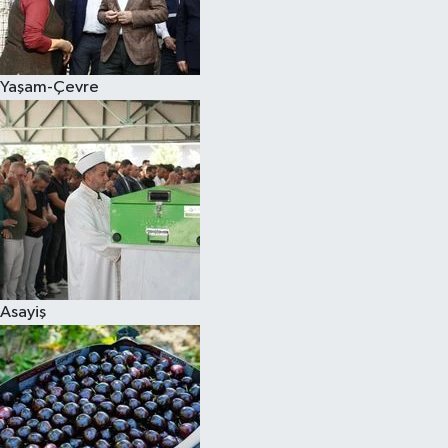
Siyaset
Yaşam-Çevre
Teknoloji
Televizyon
Yaşam-Çevre
Asayiş