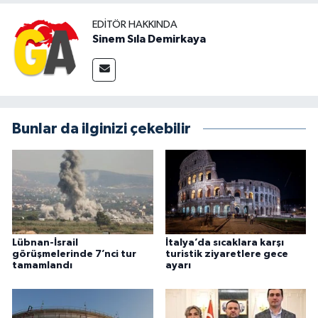
EDITÖR HAKKINDA
Sinem Sıla Demirkaya
Bunlar da ilginizi çekebilir
Lübnan-İsrail
İtalya’da sıcaklara karşı
görüşmelerinde 7’nci tur
turistik ziyaretlere gece
tamamlandı
ayarı