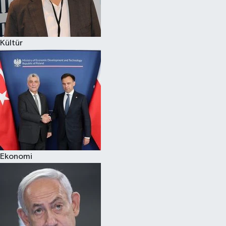
Spor
Kültür
Burç Yorumları
Çocuk
Eğitim
Hava Durumu
Kadın
Ekonomi
Kim kimdir?
Kültür Sanat
Sağlık