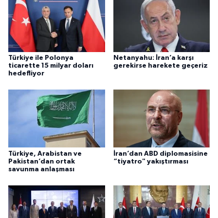
Türkiye ile Polonya
Netanyahu: İran’a karşı
ticarette 15 milyar doları
gerekirse harekete geçeriz
hedefliyor
Türkiye, Arabistan ve
İran’dan ABD diplomasisine
Pakistan’dan ortak
“tiyatro" yakıştırması
savunma anlaşması