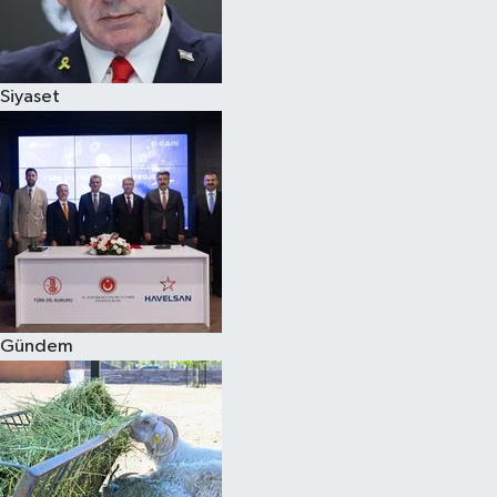
Siyaset
Siyaset
Teknoloji
Televizyon
Yaşam-Çevre
Gündem