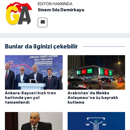
EDITÖR HAKKINDA
Sinem Sıla Demirkaya
Bunlar da ilginizi çekebilir
Ankara-Kayseri hızlı tren
Arabistan'da Mekke
hattında yarı yol
Anlaşması'na üç bayraklı
tamamlandı
kutlama