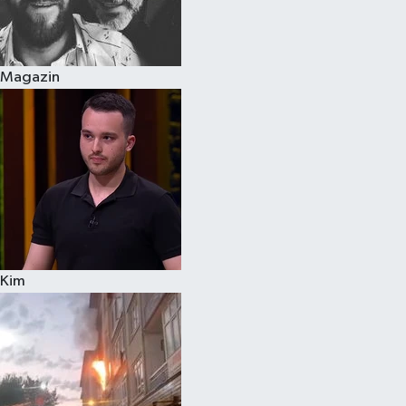
Spor
Magazin
Burç Yorumları
Çocuk
Eğitim
Hava Durumu
Kadın
Kim
Kim kimdir?
Kültür Sanat
Sağlık