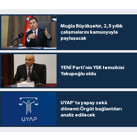
Muğla Büyükşehir, 2,5 yıllık
çalışmalarını kamuoyuyla
paylaşacak
YENİ Parti’nin YSK temsilcisi
Yakupoğlu oldu
UYAP’ta yapay zekâ
dönemi:Örgüt bağlantıları
analiz edilecek