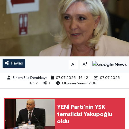
Paylaş
-
+
A
A
Sinem Sıla Demirkaya
07.07.2026 - 16:42
07.07.2026 -
16:52
1
Okunma Süresi: 2 Dk
YENİ Parti’nin YSK
temsilcisi Yakupoğlu
oldu