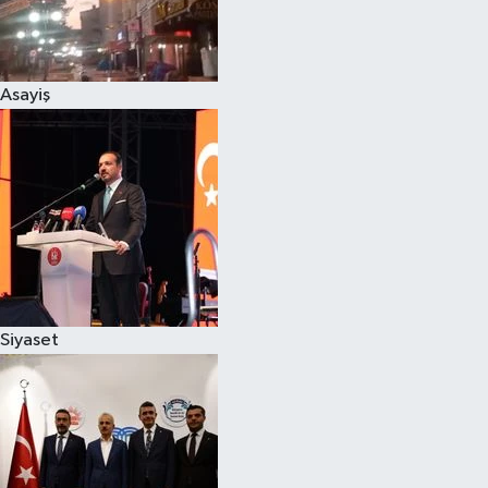
Siyaset
Asayiş
Teknoloji
Televizyon
Yaşam-Çevre
Siyaset