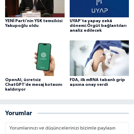
YENİ Parti’nin YSK temsilcisi
UYAP’ta yapay zekâ
Yakupoğlu oldu
dönemi:Örgüt bağlantıları
analiz edilecek
OpenAI, ücretsiz
FDA, ilk mRNA tabanlı grip
ChatGPT’de mesaj kotasını
aşısına onay verdi
kaldırıyor
Yorumlar