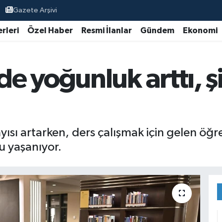
Gazete Arşivi
rleri
Özel Haber
Resmi İlanlar
Gündem
Ekonomi
 yoğunluk arttı, ş
ayısı artarken, ders çalışmak için gelen öğ
u yaşanıyor.