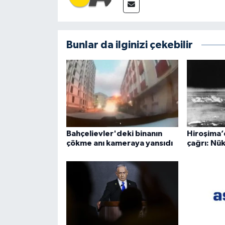
Bunlar da ilginizi çekebilir
Bahçelievler'deki binanın
Hiroşima’d
çökme anı kameraya yansıdı
çağrı: Nük