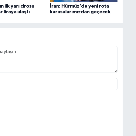
 ilk yarı cirosu
İran: Hürmüz’de yeni rota
r liraya ulaştı
karasularımızdan geçecek