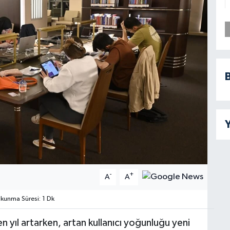
B
Y
-
+
A
A
unma Süresi: 1 Dk
 yıl artarken, artan kullanıcı yoğunluğu yeni