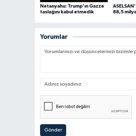
Netanyahu: Trump’ın Gazze
ASELSAN’ın
taslağını kabul etmedik
88,5 milya
Yorumlar
Gönder