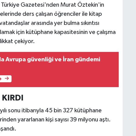
. Türkiye Gazetesi'nden Murat Öztekin'in
lerinde ders çalışan öğrenciler ile kitap
tandaşlar arasında yer bulma sıkıntısı
ılamak için kütüphane kapasitesinin ve çalışma
dikkat çekiyor.
 Avrupa güvenliği ve İran gündemi
e
 KIRDI
ılı sonu itibarıyla 45 bin 327 kütüphane
inden yararlanan kişi sayısı 39 milyonu aştı.
aşandı.