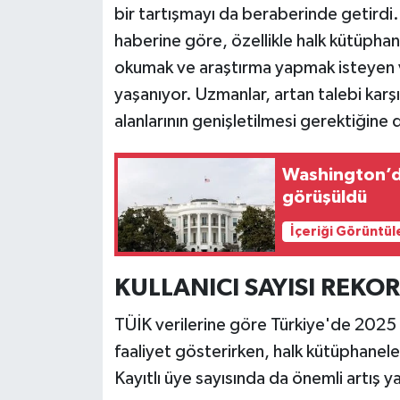
bir tartışmayı da beraberinde getirdi
haberine göre, özellikle halk kütüphane
Siyaset
okumak ve araştırma yapmak isteyen va
Teknoloji
yaşanıyor. Uzmanlar, artan talebi karş
alanlarının genişletilmesi gerektiğine 
Televizyon
Washington’da
Yaşam-Çevre
görüşüldü
İçeriği Görüntül
KULLANICI SAYISI REKOR
TÜİK verilerine göre Türkiye'de 2025 y
faaliyet gösterirken, halk kütüphaneler
Kayıtlı üye sayısında da önemli artış y