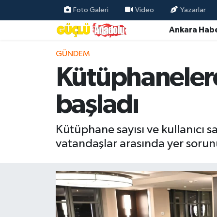
Foto Galeri
Video
Yazarlar
Ankara Habe
Özel Haber
GÜNDEM
Ankara Haberleri
Kütüphanelerde
Resmi İlanlar
başladı
Ekonomi
Kütüphane sayısı ve kullanıcı s
Gündem
vatandaşlar arasında yer sorun
Asayiş
Dünya
Magazin