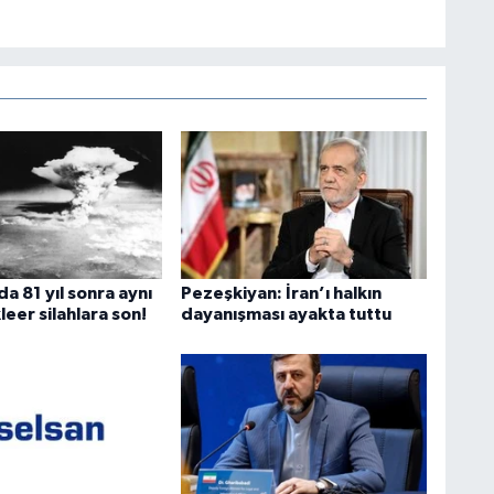
a 81 yıl sonra aynı
Pezeşkiyan: İran’ı halkın
leer silahlara son!
dayanışması ayakta tuttu