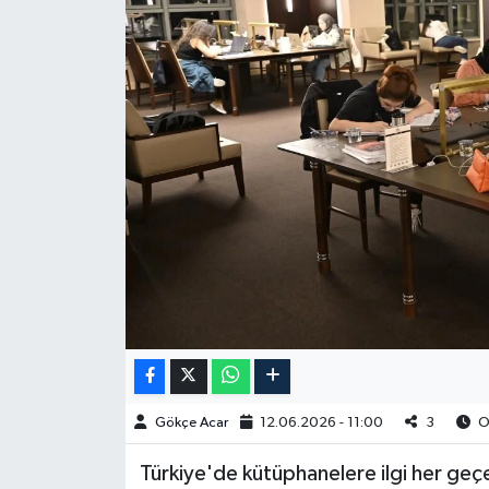
Spor
Burç Yorumları
Çocuk
Eğitim
Hava Durumu
Kadın
Kim kimdir?
Gökçe Acar
12.06.2026 - 11:00
3
Ok
Kültür Sanat
Türkiye'de kütüphanelere ilgi her geçen
Sağlık