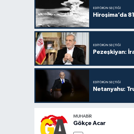
EDITÖRÜN SEÇTIĞI
Hiroşima’da 81 
EDITÖRÜN SEÇTIĞI
Pezeşkiyan: İr
EDITÖRÜN SEÇTIĞI
Netanyahu: Tr
MUHABIR
Gökçe Acar