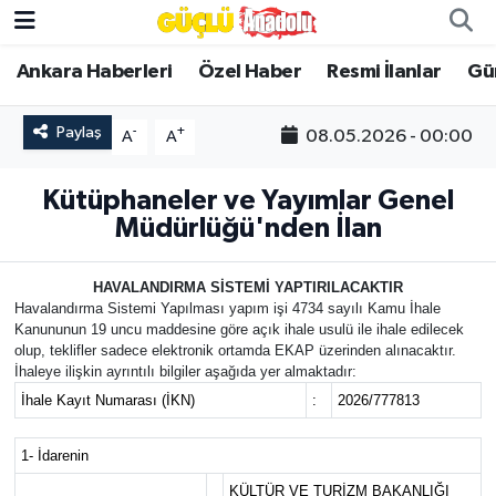
Ankara Haberleri
Özel Haber
Resmi İlanlar
Gü
Özel Haber
Paylaş
-
+
08.05.2026 - 00:00
A
A
Ankara Haberleri
Kütüphaneler ve Yayımlar Genel
Resmi İlanlar
Müdürlüğü'nden İlan
Ekonomi
HAVALANDIRMA SİSTEMİ YAPTIRILACAKTIR
Havalandırma Sistemi Yapılması yapım işi 4734 sayılı Kamu İhale
Gündem
Kanununun 19 uncu maddesine göre açık ihale usulü ile ihale edilecek
olup, teklifler sadece elektronik ortamda EKAP üzerinden alınacaktır.
Asayiş
İhaleye ilişkin ayrıntılı bilgiler aşağıda yer almaktadır:
İhale Kayıt Numarası (İKN)
:
2026/777813
Dünya
1- İdarenin
Magazin
KÜLTÜR VE TURİZM BAKANLIĞI