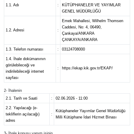
1.1. Adı
:
KÜTÜPHANELER VE YAYIMLAR
Spor
GENEL MÜDÜRLÜĞÜ
Emek Mahallesi, Wilhelm Thomsen
Burç Yorumları
Caddesi, No: 4, 06490,
1.2. Adresi
:
Çankaya/ANKARA
ÇANKAYA/ANKARA
Çocuk
1.3. Telefon numarası
:
03124708000
Eğitim
1.4. İhale dokümanının
görülebileceği ve
:
https://ekap.kik.gov.tr/EKAP/
indirilebileceği internet
Hava Durumu
sayfası
Kadın
2- İhalenin
2.1. Tarih ve Saati
:
02.06.2026 - 11:00
Kim kimdir?
2.2. Yapılacağı (e-
Kütüphaneler Yayımlar Genel Müdürlüğü
tekliflerin açılacağı)
:
Milli Kütüphane İdari Hizmet Binası
Kültür Sanat
adres
Sağlık
3- İhale konusu yapım işinin