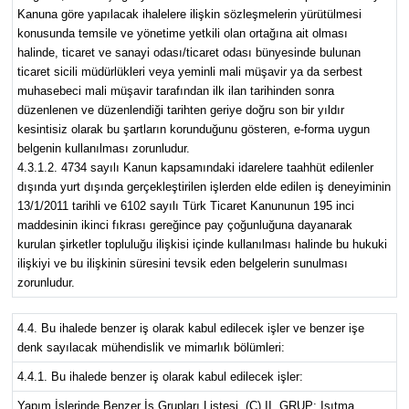
Kanuna göre yapılacak ihalelere ilişkin sözleşmelerin yürütülmesi
konusunda temsile ve yönetime yetkili olan ortağına ait olması
halinde, ticaret ve sanayi odası/ticaret odası bünyesinde bulunan
ticaret sicili müdürlükleri veya yeminli mali müşavir ya da serbest
muhasebeci mali müşavir tarafından ilk ilan tarihinden sonra
düzenlenen ve düzenlendiği tarihten geriye doğru son bir yıldır
kesintisiz olarak bu şartların korunduğunu gösteren, e-forma uygun
belgenin kullanılması zorunludur.
4.3.1.2. 4734 sayılı Kanun kapsamındaki idarelere taahhüt edilenler
dışında yurt dışında gerçekleştirilen işlerden elde edilen iş deneyiminin
13/1/2011 tarihli ve 6102 sayılı Türk Ticaret Kanununun 195 inci
maddesinin ikinci fıkrası gereğince pay çoğunluğuna dayanarak
kurulan şirketler topluluğu ilişkisi içinde kullanılması halinde bu hukuki
ilişkiyi ve bu ilişkinin süresini tevsik eden belgelerin sunulması
zorunludur.
4.4. Bu ihalede benzer iş olarak kabul edilecek işler ve benzer işe
denk sayılacak mühendislik ve mimarlık bölümleri:
4.4.1. Bu ihalede benzer iş olarak kabul edilecek işler:
Yapım İşlerinde Benzer İş Grupları Listesi, (C) II. GRUP: Isıtma,