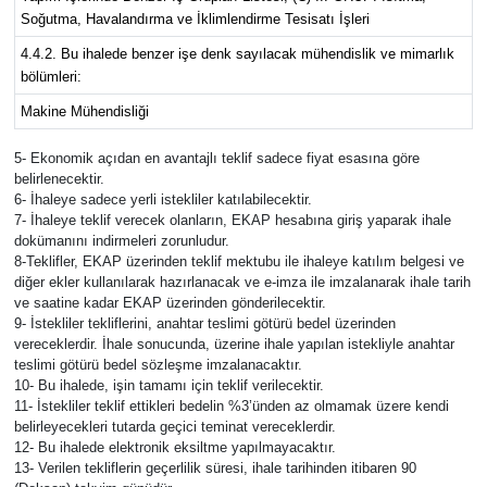
Soğutma, Havalandırma ve İklimlendirme Tesisatı İşleri
4.4.2. Bu ihalede benzer işe denk sayılacak mühendislik ve mimarlık
bölümleri:
Makine Mühendisliği
5- Ekonomik açıdan en avantajlı teklif sadece fiyat esasına göre
belirlenecektir.
6- İhaleye sadece yerli istekliler katılabilecektir.
7- İhaleye teklif verecek olanların, EKAP hesabına giriş yaparak ihale
dokümanını indirmeleri zorunludur.
8-Teklifler, EKAP üzerinden teklif mektubu ile ihaleye katılım belgesi ve
diğer ekler kullanılarak hazırlanacak ve e-imza ile imzalanarak ihale tarih
ve saatine kadar EKAP üzerinden gönderilecektir.
9- İstekliler tekliflerini, anahtar teslimi götürü bedel üzerinden
vereceklerdir. İhale sonucunda, üzerine ihale yapılan istekliyle anahtar
teslimi götürü bedel sözleşme imzalanacaktır.
10- Bu ihalede, işin tamamı için teklif verilecektir.
11- İstekliler teklif ettikleri bedelin %3’ünden az olmamak üzere kendi
belirleyecekleri tutarda geçici teminat vereceklerdir.
12- Bu ihalede elektronik eksiltme yapılmayacaktır.
13- Verilen tekliflerin geçerlilik süresi, ihale tarihinden itibaren 90