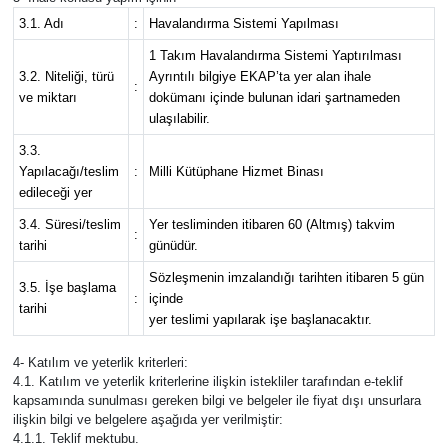
3.1. Adı
:
Havalandırma Sistemi Yapılması
Siyaset
1 Takım Havalandırma Sistemi Yaptırılması
3.2. Niteliği, türü
Ayrıntılı bilgiye EKAP’ta yer alan ihale
:
Teknoloji
ve miktarı
dokümanı içinde bulunan idari şartnameden
ulaşılabilir.
Televizyon
3.3.
Yapılacağı/teslim
:
Milli Kütüphane Hizmet Binası
edileceği yer
Yaşam-Çevre
3.4. Süresi/teslim
Yer tesliminden itibaren 60 (Altmış) takvim
:
tarihi
günüdür.
Sözleşmenin imzalandığı tarihten itibaren 5 gün
3.5. İşe başlama
:
içinde
tarihi
yer teslimi yapılarak işe başlanacaktır.
4- Katılım ve yeterlik kriterleri:
4.1. Katılım ve yeterlik kriterlerine ilişkin istekliler tarafından e-teklif
kapsamında sunulması gereken bilgi ve belgeler ile fiyat dışı unsurlara
ilişkin bilgi ve belgelere aşağıda yer verilmiştir:
4.1.1. Teklif mektubu.