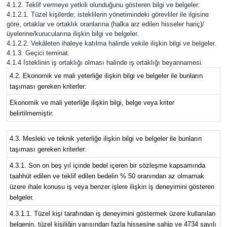
4.1.2. Teklif vermeye yetkili olunduğunu gösteren bilgi ve belgeler:
4.1.2.1. Tüzel kişilerde; isteklilerin yönetimindeki görevliler ile ilgisine
göre, ortaklar ve ortaklık oranlarına (halka arz edilen hisseler hariç)/
üyelerine/kurucularına ilişkin bilgi ve belgeler.
4.1.2.2. Vekâleten ihaleye katılma halinde vekile ilişkin bilgi ve belgeler.
4.1.3. Geçici teminat.
4.1.4 İsteklinin iş ortaklığı olması halinde iş ortaklığı beyannamesi.
4.2. Ekonomik ve mali yeterliğe ilişkin bilgi ve belgeler ile bunların
taşıması gereken kriterler:
Ekonomik ve mali yeterliğe ilişkin bilgi, belge veya kriter
belirtilmemiştir.
4.3. Mesleki ve teknik yeterliğe ilişkin bilgi ve belgeler ile bunların
taşıması gereken kriterler:
4.3.1. Son on beş yıl içinde bedel içeren bir sözleşme kapsamında
taahhüt edilen ve teklif edilen bedelin % 50 oranından az olmamak
üzere ihale konusu iş veya benzer işlere ilişkin iş deneyimini gösteren
belgeler.
4.3.1.1. Tüzel kişi tarafından iş deneyimini göstermek üzere kullanılan
belgenin, tüzel kişiliğin yarısından fazla hissesine sahip ve 4734 sayılı