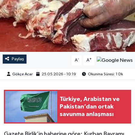
Paylaş
-
+
A
A
Gökçe Acar
25.05.2026 - 10:19
Okunma Süresi: 1 Dk
Türkiye, Arabistan ve
Pakistan’dan ortak
savunma anlaşması
Gazete Birlik’in haberine göre; Kurban Bayramı