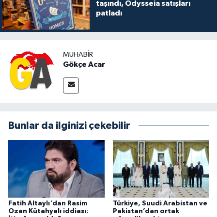
taşındı, Odysseia satışları
patladı
MUHABIR
Gökçe Acar
Bunlar da ilginizi çekebilir
Fatih Altaylı'dan Rasim
Türkiye, Suudi Arabistan ve
Ozan Kütahyalı iddiası:
Pakistan’dan ortak