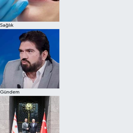
Spor
Sağlık
Burç Yorumları
Çocuk
Eğitim
Hava Durumu
Kadın
Gündem
Kim kimdir?
Kültür Sanat
Sağlık