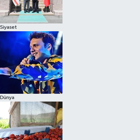
Siyaset
Siyaset
Teknoloji
Televizyon
Yaşam-Çevre
Dünya