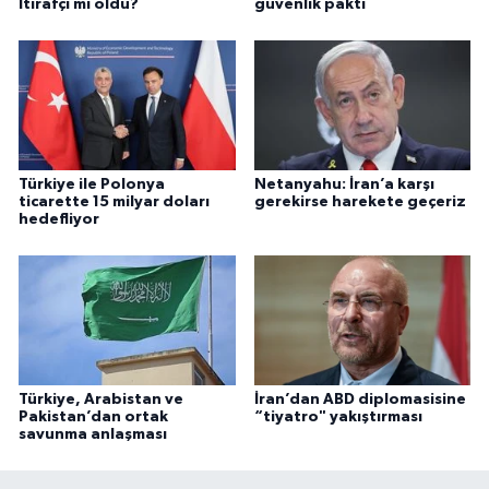
İtirafçı mı oldu?
güvenlik paktı
Türkiye ile Polonya
Netanyahu: İran’a karşı
ticarette 15 milyar doları
gerekirse harekete geçeriz
hedefliyor
Türkiye, Arabistan ve
İran’dan ABD diplomasisine
Pakistan’dan ortak
“tiyatro" yakıştırması
savunma anlaşması