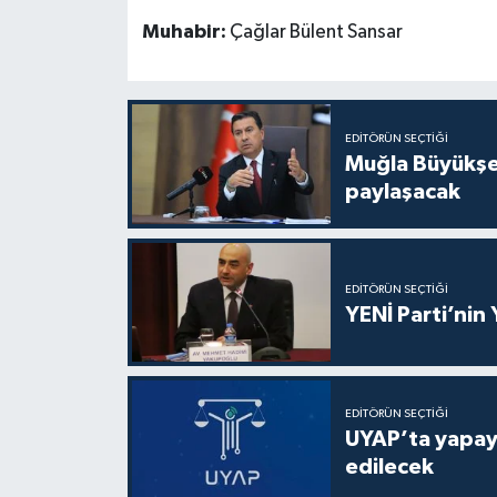
Muhabir:
Çağlar Bülent Sansar
EDITÖRÜN SEÇTIĞI
Muğla Büyükşeh
paylaşacak
EDITÖRÜN SEÇTIĞI
YENİ Parti’nin
EDITÖRÜN SEÇTIĞI
UYAP’ta yapay 
edilecek