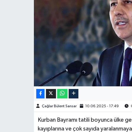
Spor
Burç Yorumları
Çocuk
Eğitim
Hava Durumu
Kadın
Kim kimdir?
Çağlar Bülent Sansar
10.06.2025 - 17:49
O
Kültür Sanat
Kurban Bayramı tatili boyunca ülke gene
kayıplarına ve çok sayıda yaralanmaya yo
Sağlık