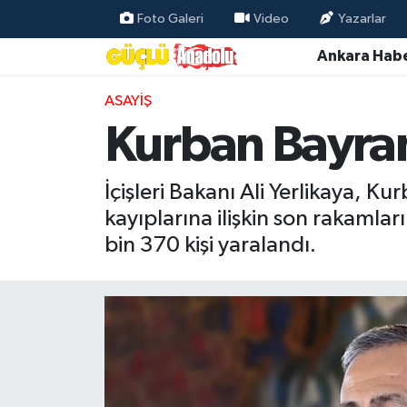
Foto Galeri
Video
Yazarlar
Ankara Habe
Özel Haber
ASAYIŞ
Ankara Haberleri
Kurban Bayramı
Resmi İlanlar
İçişleri Bakanı Ali Yerlikaya, K
Ekonomi
kayıplarına ilişkin son rakamlar
bin 370 kişi yaralandı.
Gündem
Asayiş
Dünya
Magazin