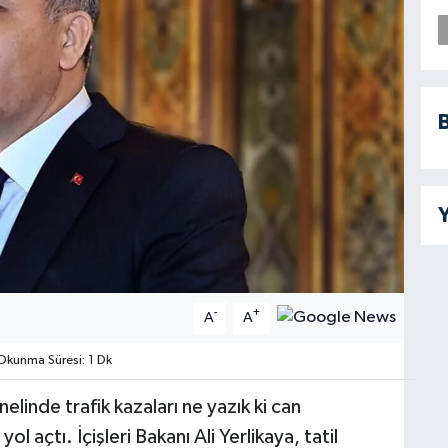
B
Y
-
+
A
A
kunma Süresi: 1 Dk
linde trafik kazaları ne yazık ki can
l açtı. İçişleri Bakanı Ali Yerlikaya, tatil