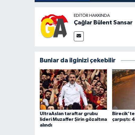
EDITÖR HAKKINDA
Çağlar Bülent Sansar
Bunlar da ilginizi çekebilir
UltraAslan taraftar grubu
Birecik’te
lideri Muzaffer Şirin gözaltına
çarpıştı: 4
alındı