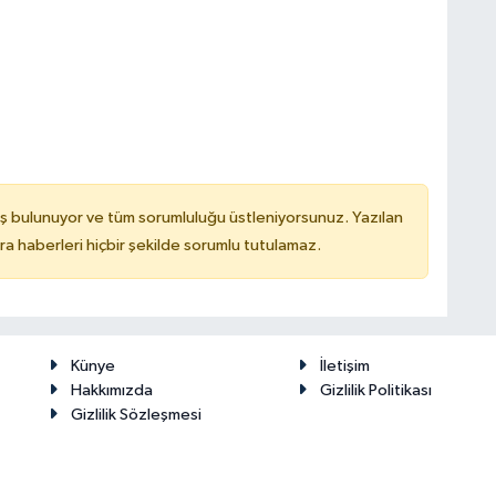
ş bulunuyor ve tüm sorumluluğu üstleniyorsunuz. Yazılan
 haberleri hiçbir şekilde sorumlu tutulamaz.
Künye
İletişim
Hakkımızda
Gizlilik Politikası
Gizlilik Sözleşmesi