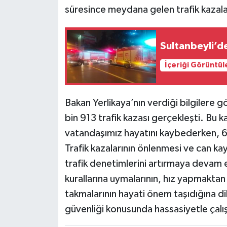
süresince meydana gelen trafik kazaları
Siyaset
Sultanbeyli’d
Teknoloji
İçeriği Görüntül
Televizyon
Yaşam-Çevre
Bakan Yerlikaya’nın verdiği bilgilere 
bin 913 trafik kazası gerçekleşti. Bu
vatandaşımız hayatını kaybederken, 6 b
Trafik kazalarının önlenmesi ve can kayı
trafik denetimlerini artırmaya devam e
kurallarına uymalarının, hız yapmaktan
takmalarının hayati önem taşıdığına dikk
güvenliği konusunda hassasiyetle çalış