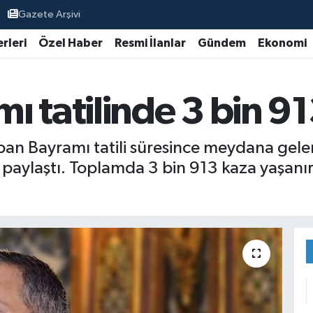
Gazete Arşivi
rleri
Özel Haber
Resmi İlanlar
Gündem
Ekonomi
 tatilinde 3 bin 913
urban Bayramı tatili süresince meydana gelen
ı paylaştı. Toplamda 3 bin 913 kaza yaşanır