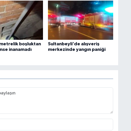
 metrelik boşluktan
Sultanbeyli’de alışveriş
kimse inanamadı
merkezinde yangın paniği