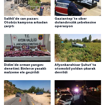
Salihli’de can pazarı:
Gaziantep’te siber
Otobüs kamyona arkadan
dolandırıcılık şebekesine
çarptı
operasyon
Didim’de orman yangını
Afyonkarahisar Şuhut’ta
denetimi: Binlerce yasaklı
otomobil yoldan çıkarak
malzeme ele geçirildi
devrildi