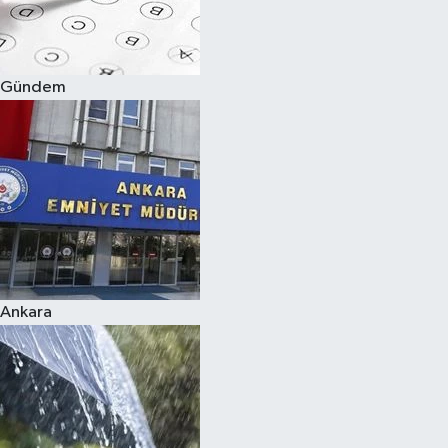
Siyaset
Gündem
Teknoloji
Televizyon
Yaşam-Çevre
Ankara