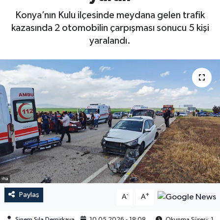
Konya’nın Kulu ilçesinde meydana gelen trafik
kazasında 2 otomobilin çarpışması sonucu 5 kişi
yaralandı.
iha
Paylaş
-
+
A
A
Sinem Sıla Demirkaya
10.05.2026 - 18:08
Okunma Süresi: 1