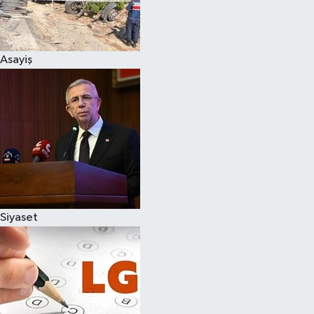
Spor
Asayiş
Burç Yorumları
Çocuk
Eğitim
Hava Durumu
Kadın
Siyaset
Kim kimdir?
Kültür Sanat
Sağlık