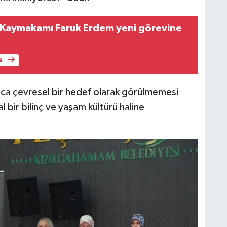
 Kaymakamı Faruk Erdem yeni görevine
e
nızca çevresel bir hedef olarak görülmemesi
 bir bilinç ve yaşam kültürü haline