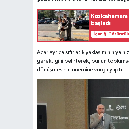
Kızılcahamam
başladı
İçeriği Görüntül
Acar ayrıca sıfır atık yaklaşımının yal
gerektiğini belirterek, bunun toplumsal
dönüşmesinin önemine vurgu yaptı.