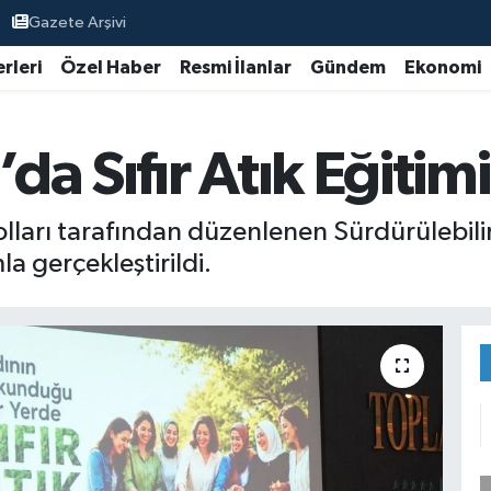
Gazete Arşivi
rleri
Özel Haber
Resmi İlanlar
Gündem
Ekonomi
a Sıfır Atık Eğitim
ları tarafından düzenlenen Sürdürülebilir 
 gerçekleştirildi.