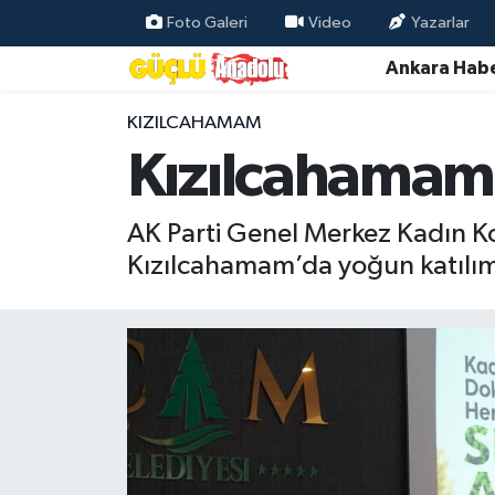
Foto Galeri
Video
Yazarlar
Ankara Habe
Özel Haber
KIZILCAHAMAM
Ankara Haberleri
Kızılcahamam’d
Resmi İlanlar
AK Parti Genel Merkez Kadın Kol
Ekonomi
Kızılcahamam’da yoğun katılımla
Gündem
Asayiş
Dünya
Magazin