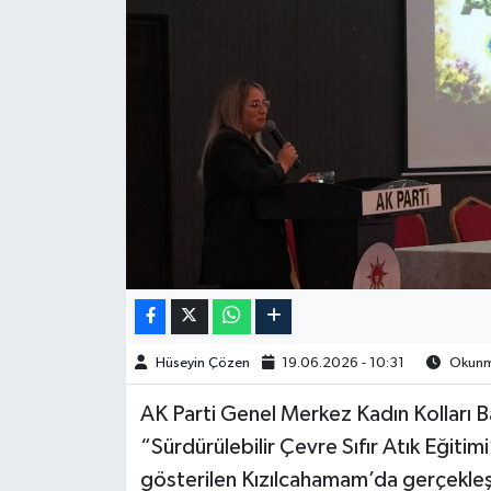
Spor
Burç Yorumları
Çocuk
Eğitim
Hava Durumu
Kadın
Hüseyin Çözen
19.06.2026 - 10:31
Okunma
Kim kimdir?
AK Parti Genel Merkez Kadın Kolları B
Kültür Sanat
“Sürdürülebilir Çevre Sıfır Atık Eğitimi”
gösterilen Kızılcahamam’da gerçekleştir
Sağlık