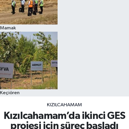
Mamak
Keçiören
KIZILCAHAMAM
Kızılcahamam’da ikinci GES
projesi için süreç başladı