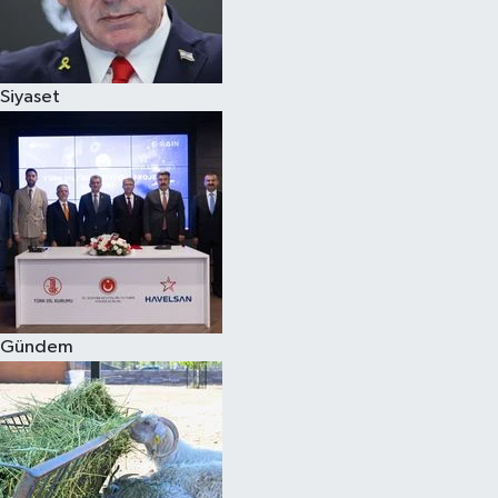
Siyaset
Siyaset
Teknoloji
Televizyon
Yaşam-Çevre
Gündem