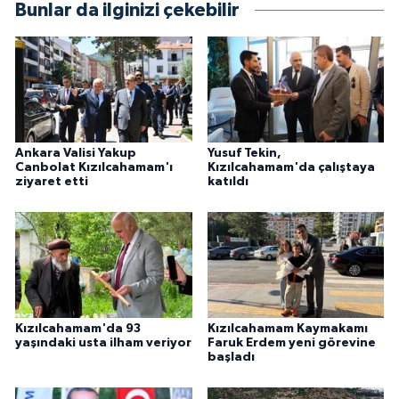
Bunlar da ilginizi çekebilir
Ankara Valisi Yakup
Yusuf Tekin,
Canbolat Kızılcahamam'ı
Kızılcahamam'da çalıştaya
ziyaret etti
katıldı
Kızılcahamam'da 93
Kızılcahamam Kaymakamı
yaşındaki usta ilham veriyor
Faruk Erdem yeni görevine
başladı