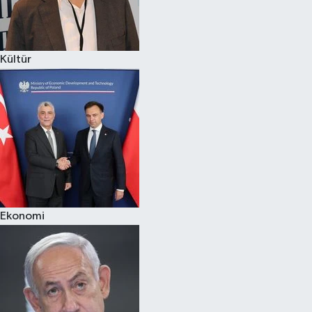
Spor
Kültür
Burç Yorumları
Çocuk
Eğitim
Hava Durumu
Kadın
Ekonomi
Kim kimdir?
Kültür Sanat
Sağlık