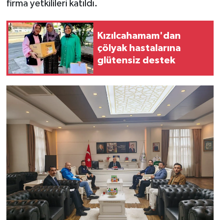
firma yetkilileri katıldı.
Kızılcahamam'dan
çölyak hastalarına
glütensiz destek